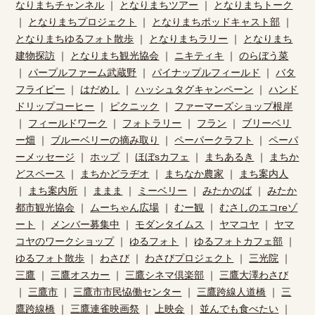
なりまちチャンネル
｜
となりまちツアー
｜
となりまちトーク
｜
となりまちプロジェクト
｜
となりまちポッドキャスト部
｜
となりまちゆるフォト散歩
｜
となりまちラリー
｜
となりまち
建物探訪
｜
となりまち観光協会
｜
ニキティキ
｜
のらぼう菜
｜
パープルファーム武蔵野
｜
パイナップルフィールド
｜
バタ
フライピー
｜
はだめし
｜
ハッシュタグキャンペーン
｜
ハンド
ドリップコーヒー
｜
ピクニック
｜
ファーマーズショップ根岸
｜
フィールドワーク
｜
フォトラリー
｜
フラン
｜
ブリーベリ
ー畑
｜
ブルーベリーの摘み取り
｜
ペーパークラフト
｜
ペーパ
ーメッセージ
｜
ホップ
｜
ほぼsカフェ
｜
まちあるき
｜
まちか
どスペース
｜
まちかどラヂオ
｜
まちなか農家
｜
まち案内人
｜
まち案内所
｜
ままま
｜
ミーベリー
｜
みたかのば
｜
みたか
都市観光協会
｜
ムーちゃん広場
｜
むー観
｜
むさしのエコreゾ
ート
｜
メンバー募集中
｜
モダンタイムス
｜
ヤマコヤ
｜
ヤマ
コヤのワークショップ
｜
ゆるフォト
｜
ゆるフォトカフェ部
｜
ゆるフォト散歩
｜
わさび
｜
わさびプロジェクト
｜
三光院
｜
三鷹
｜
三鷹オスカー
｜
三鷹シネマ倶楽部
｜
三鷹大澤わさび
｜
三鷹市
｜
三鷹市市民恊働センター
｜
三鷹跨線人道橋
｜
三
鷹跨線橋
｜
三鷹連雀映画祭
｜
上映会
｜
並んでも食べたい
｜