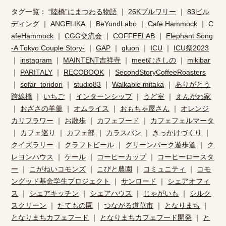
タグ一覧：
“陸橋”にまつわる物語
｜
26Kブルワリー
｜
83ビル
ディング
｜
ANGELIKA
｜
BeYondLabo
｜
Cafe Hammock
｜
C
afeHammock
｜
CGG交流会
｜
COFFEELAB
｜
Elephant Song
-A Tokyo Couple Story-
｜
GAP
｜
gluon
｜
ICU
｜
ICU祭2023
｜
instagram
｜
MAINTENT吉祥寺
｜
meetむさしの
｜
mikibar
｜
PARITALY
｜
RECOBOOK
｜
SecondStoryCoffeeRoasters
｜
sofar_toridori
｜
studio83
｜
Walkable mitaka
｜
ありがとう
跨線橋
｜
いちご
｜
インターンシップ
｜
うど室
｜
えんがわ家
｜
おざさの羊羹
｜
オムライス
｜
おもちゃ屋さん
｜
オレンジ
カリフラワー
｜
お散歩
｜
カフェフード
｜
カフェフェルマータ
｜
カフェ巡り
｜
カフェ部
｜
カラスパン
｜
きっかけづくり
｜
クイズラリー
｜
クラフトビール
｜
グリーンパーク遊歩道
｜
ク
レヨンハウス
｜
ケール
｜
コーヒーカップ
｜
コーヒーロースタ
ー
｜
こがねいコモンズ
｜
こびと農園
｜
コミュニティ
｜
コモ
ングッド基金学生プロジェクト
｜
サンロード
｜
シェアオフィ
ス
｜
シェアキッチン
｜
シェアハウス
｜
じゃがいも
｜
シルク
スクリーン
｜
たてもの園
｜
つながる道草市
｜
となりまち
｜
となりまちカフェフード
｜
となりまちカフェフード開発
｜
と