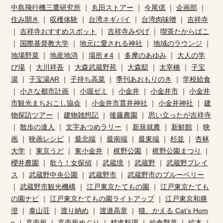
中島飛行機三鷹研究所
｜
丸田ストアー
｜
今尾偲
｜
企画部
｜
住み開き
｜
収穫体験
｜
台湾ネギパイ
｜
台湾肉味噌
｜
吉祥寺
｜
吉祥寺おすすめスポット
｜
吉祥寺みやげ
｜
喫茶たからばこ
｜
国際基督教大学
｜
地元に愛される神社
｜
地域のラウンジ
｜
地場野菜
｜
地産地消
｜
場所＃4
｜
多摩のあゆみ
｜
大人の学
び場
｜
大川祥吾
｜
大森武蔵野苑
｜
大森邸
｜
太宰橋
｜
子宝
湯
｜
子宝湯AR
｜
子持ち高菜
｜
季刊あおもりのき
｜
学校給食
｜
小さな都市計画
｜
小堀ゼミ
｜
小金井
｜
小金井市
｜
小金井
市観光まちおこし協会
｜
小金井市貫井神社
｜
小金井神社
｜
建
物探訪ツアー
｜
建物雑想記
｜
後藤農園
｜
思い立ったが吉祥寺
｜
散歩の達人
｜
文字あつめラリー
｜
新規就農
｜
新鮮館
｜
映
画
｜
映画レシピ
｜
最北端
｜
最南端
｜
最東端
｜
杉並
｜
杏林
大学
｜
東京うど
｜
東小金井
｜
梶野公園
｜
梶野公園まつり
｜
櫻井農園
｜
歌う！女探偵
｜
武蔵境
｜
武蔵野
｜
武蔵野プレイ
ス
｜
武蔵野中央公園
｜
武蔵野市
｜
武蔵野市のブルーベリー
｜
武蔵野市観光機構
｜
江戸東京たてもの園
｜
江戸東京たても
の園ナビ
｜
江戸東京たてもの園ライトアップ
｜
江戸東京和膳
澄
｜
泰山荘
｜
渡り納め
｜
渡邉高章
｜
猫、かえる Cat’s Hom
e
｜
直売所
｜
直売所めぐり
｜
精進料理
｜
給食野菜
｜
絵本
｜