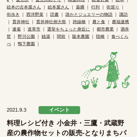
絵本の古本屋さん
｜
絵本屋さん
｜
薬膳
｜
行列
｜
街巡り
｜
街歩き
｜
西洋野菜
｜
読書
｜
誰かとジュエリーの物語
｜
諏訪
｜
貫井神社
｜
貫井神社例大祭
｜
跨線橋
｜
農と食
｜
農福連携
｜
連雀
｜
道草市
｜
選挙をちょっと身近に
｜
都市農業
｜
酒井
哲
｜
野川公園
｜
銭湯
｜
関前
｜
阪本農園
｜
陸橋
｜
食べくら
べ
｜
鴨下農園
｜
2021.9.3
イベント
料理レシピ付き 小金井・三鷹・武蔵野
産の農作物セットの販売-となりまちパ