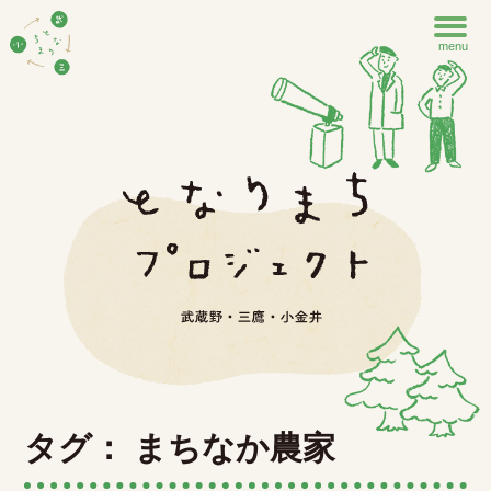
menu
タグ： まちなか農家