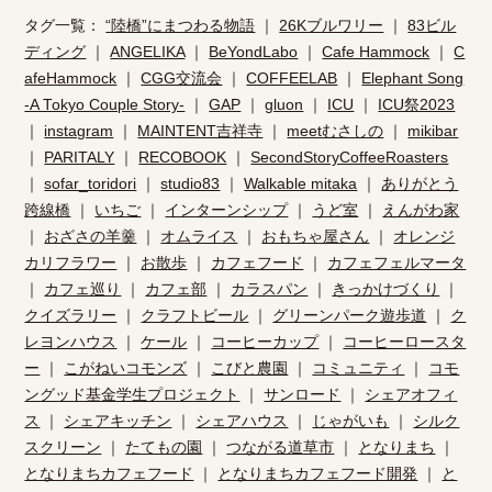
タグ一覧：
“陸橋”にまつわる物語
｜
26Kブルワリー
｜
83ビル
ディング
｜
ANGELIKA
｜
BeYondLabo
｜
Cafe Hammock
｜
C
afeHammock
｜
CGG交流会
｜
COFFEELAB
｜
Elephant Song
-A Tokyo Couple Story-
｜
GAP
｜
gluon
｜
ICU
｜
ICU祭2023
｜
instagram
｜
MAINTENT吉祥寺
｜
meetむさしの
｜
mikibar
｜
PARITALY
｜
RECOBOOK
｜
SecondStoryCoffeeRoasters
｜
sofar_toridori
｜
studio83
｜
Walkable mitaka
｜
ありがとう
跨線橋
｜
いちご
｜
インターンシップ
｜
うど室
｜
えんがわ家
｜
おざさの羊羹
｜
オムライス
｜
おもちゃ屋さん
｜
オレンジ
カリフラワー
｜
お散歩
｜
カフェフード
｜
カフェフェルマータ
｜
カフェ巡り
｜
カフェ部
｜
カラスパン
｜
きっかけづくり
｜
クイズラリー
｜
クラフトビール
｜
グリーンパーク遊歩道
｜
ク
レヨンハウス
｜
ケール
｜
コーヒーカップ
｜
コーヒーロースタ
ー
｜
こがねいコモンズ
｜
こびと農園
｜
コミュニティ
｜
コモ
ングッド基金学生プロジェクト
｜
サンロード
｜
シェアオフィ
ス
｜
シェアキッチン
｜
シェアハウス
｜
じゃがいも
｜
シルク
スクリーン
｜
たてもの園
｜
つながる道草市
｜
となりまち
｜
となりまちカフェフード
｜
となりまちカフェフード開発
｜
と