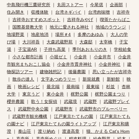
中島飛行機三鷹研究所
｜
丸田ストアー
｜
今尾偲
｜
企画部
｜
住み開き
｜
収穫体験
｜
台湾ネギパイ
｜
台湾肉味噌
｜
吉祥寺
｜
吉祥寺おすすめスポット
｜
吉祥寺みやげ
｜
喫茶たからばこ
｜
国際基督教大学
｜
地元に愛される神社
｜
地域のラウンジ
｜
地場野菜
｜
地産地消
｜
場所＃4
｜
多摩のあゆみ
｜
大人の学
び場
｜
大川祥吾
｜
大森武蔵野苑
｜
大森邸
｜
太宰橋
｜
子宝
湯
｜
子宝湯AR
｜
子持ち高菜
｜
季刊あおもりのき
｜
学校給食
｜
小さな都市計画
｜
小堀ゼミ
｜
小金井
｜
小金井市
｜
小金井
市観光まちおこし協会
｜
小金井市貫井神社
｜
小金井神社
｜
建
物探訪ツアー
｜
建物雑想記
｜
後藤農園
｜
思い立ったが吉祥寺
｜
散歩の達人
｜
文字あつめラリー
｜
新規就農
｜
新鮮館
｜
映
画
｜
映画レシピ
｜
最北端
｜
最南端
｜
最東端
｜
杉並
｜
杏林
大学
｜
東京うど
｜
東小金井
｜
梶野公園
｜
梶野公園まつり
｜
櫻井農園
｜
歌う！女探偵
｜
武蔵境
｜
武蔵野
｜
武蔵野プレイ
ス
｜
武蔵野中央公園
｜
武蔵野市
｜
武蔵野市のブルーベリー
｜
武蔵野市観光機構
｜
江戸東京たてもの園
｜
江戸東京たても
の園ナビ
｜
江戸東京たてもの園ライトアップ
｜
江戸東京和膳
澄
｜
泰山荘
｜
渡り納め
｜
渡邉高章
｜
猫、かえる Cat’s Hom
e
｜
直売所
｜
直売所めぐり
｜
精進料理
｜
給食野菜
｜
絵本
｜