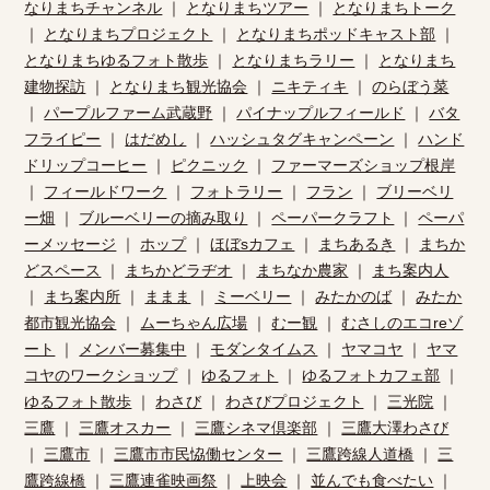
なりまちチャンネル
｜
となりまちツアー
｜
となりまちトーク
｜
となりまちプロジェクト
｜
となりまちポッドキャスト部
｜
となりまちゆるフォト散歩
｜
となりまちラリー
｜
となりまち
建物探訪
｜
となりまち観光協会
｜
ニキティキ
｜
のらぼう菜
｜
パープルファーム武蔵野
｜
パイナップルフィールド
｜
バタ
フライピー
｜
はだめし
｜
ハッシュタグキャンペーン
｜
ハンド
ドリップコーヒー
｜
ピクニック
｜
ファーマーズショップ根岸
｜
フィールドワーク
｜
フォトラリー
｜
フラン
｜
ブリーベリ
ー畑
｜
ブルーベリーの摘み取り
｜
ペーパークラフト
｜
ペーパ
ーメッセージ
｜
ホップ
｜
ほぼsカフェ
｜
まちあるき
｜
まちか
どスペース
｜
まちかどラヂオ
｜
まちなか農家
｜
まち案内人
｜
まち案内所
｜
ままま
｜
ミーベリー
｜
みたかのば
｜
みたか
都市観光協会
｜
ムーちゃん広場
｜
むー観
｜
むさしのエコreゾ
ート
｜
メンバー募集中
｜
モダンタイムス
｜
ヤマコヤ
｜
ヤマ
コヤのワークショップ
｜
ゆるフォト
｜
ゆるフォトカフェ部
｜
ゆるフォト散歩
｜
わさび
｜
わさびプロジェクト
｜
三光院
｜
三鷹
｜
三鷹オスカー
｜
三鷹シネマ倶楽部
｜
三鷹大澤わさび
｜
三鷹市
｜
三鷹市市民恊働センター
｜
三鷹跨線人道橋
｜
三
鷹跨線橋
｜
三鷹連雀映画祭
｜
上映会
｜
並んでも食べたい
｜