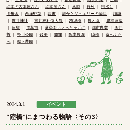
絵本の古本屋さん
｜
絵本屋さん
｜
薬膳
｜
行列
｜
街巡り
｜
街歩き
｜
西洋野菜
｜
読書
｜
誰かとジュエリーの物語
｜
諏訪
｜
貫井神社
｜
貫井神社例大祭
｜
跨線橋
｜
農と食
｜
農福連携
｜
連雀
｜
道草市
｜
選挙をちょっと身近に
｜
都市農業
｜
酒井
哲
｜
野川公園
｜
銭湯
｜
関前
｜
阪本農園
｜
陸橋
｜
食べくら
べ
｜
鴨下農園
｜
2024.3.1
イベント
“陸橋”にまつわる物語〈その3〉