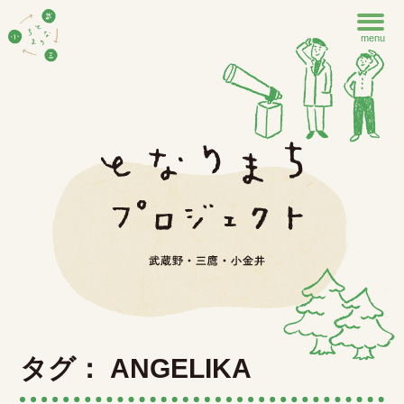
menu
タグ： ANGELIKA