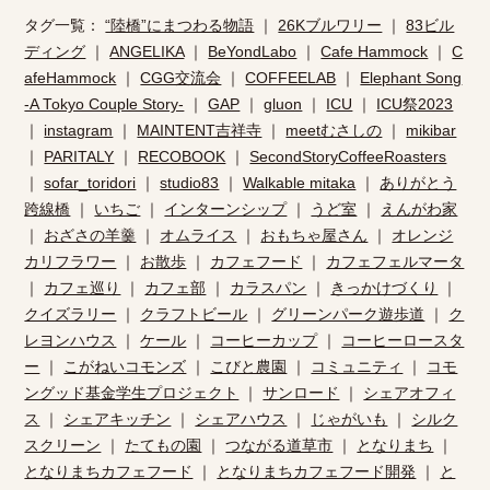
タグ一覧：
“陸橋”にまつわる物語
｜
26Kブルワリー
｜
83ビル
ディング
｜
ANGELIKA
｜
BeYondLabo
｜
Cafe Hammock
｜
C
afeHammock
｜
CGG交流会
｜
COFFEELAB
｜
Elephant Song
-A Tokyo Couple Story-
｜
GAP
｜
gluon
｜
ICU
｜
ICU祭2023
｜
instagram
｜
MAINTENT吉祥寺
｜
meetむさしの
｜
mikibar
｜
PARITALY
｜
RECOBOOK
｜
SecondStoryCoffeeRoasters
｜
sofar_toridori
｜
studio83
｜
Walkable mitaka
｜
ありがとう
跨線橋
｜
いちご
｜
インターンシップ
｜
うど室
｜
えんがわ家
｜
おざさの羊羹
｜
オムライス
｜
おもちゃ屋さん
｜
オレンジ
カリフラワー
｜
お散歩
｜
カフェフード
｜
カフェフェルマータ
｜
カフェ巡り
｜
カフェ部
｜
カラスパン
｜
きっかけづくり
｜
クイズラリー
｜
クラフトビール
｜
グリーンパーク遊歩道
｜
ク
レヨンハウス
｜
ケール
｜
コーヒーカップ
｜
コーヒーロースタ
ー
｜
こがねいコモンズ
｜
こびと農園
｜
コミュニティ
｜
コモ
ングッド基金学生プロジェクト
｜
サンロード
｜
シェアオフィ
ス
｜
シェアキッチン
｜
シェアハウス
｜
じゃがいも
｜
シルク
スクリーン
｜
たてもの園
｜
つながる道草市
｜
となりまち
｜
となりまちカフェフード
｜
となりまちカフェフード開発
｜
と