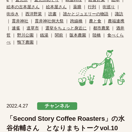
絵本の古本屋さん
｜
絵本屋さん
｜
薬膳
｜
行列
｜
街巡り
｜
街歩き
｜
西洋野菜
｜
読書
｜
誰かとジュエリーの物語
｜
諏訪
｜
貫井神社
｜
貫井神社例大祭
｜
跨線橋
｜
農と食
｜
農福連携
｜
連雀
｜
道草市
｜
選挙をちょっと身近に
｜
都市農業
｜
酒井
哲
｜
野川公園
｜
銭湯
｜
関前
｜
阪本農園
｜
陸橋
｜
食べくら
べ
｜
鴨下農園
｜
2022.4.27
チャンネル
「Second Story Coffee Roasters」の水
谷佑輔さん となりまちトークvol.10