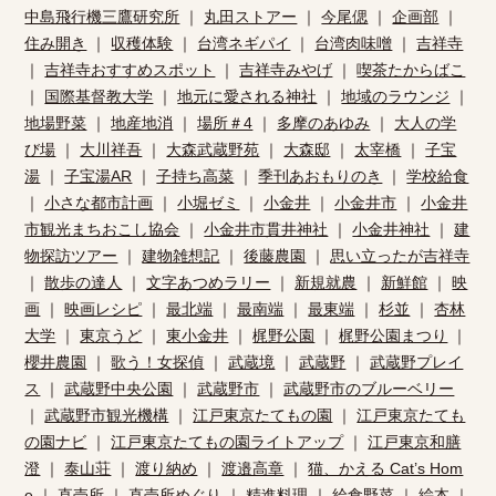
中島飛行機三鷹研究所
｜
丸田ストアー
｜
今尾偲
｜
企画部
｜
住み開き
｜
収穫体験
｜
台湾ネギパイ
｜
台湾肉味噌
｜
吉祥寺
｜
吉祥寺おすすめスポット
｜
吉祥寺みやげ
｜
喫茶たからばこ
｜
国際基督教大学
｜
地元に愛される神社
｜
地域のラウンジ
｜
地場野菜
｜
地産地消
｜
場所＃4
｜
多摩のあゆみ
｜
大人の学
び場
｜
大川祥吾
｜
大森武蔵野苑
｜
大森邸
｜
太宰橋
｜
子宝
湯
｜
子宝湯AR
｜
子持ち高菜
｜
季刊あおもりのき
｜
学校給食
｜
小さな都市計画
｜
小堀ゼミ
｜
小金井
｜
小金井市
｜
小金井
市観光まちおこし協会
｜
小金井市貫井神社
｜
小金井神社
｜
建
物探訪ツアー
｜
建物雑想記
｜
後藤農園
｜
思い立ったが吉祥寺
｜
散歩の達人
｜
文字あつめラリー
｜
新規就農
｜
新鮮館
｜
映
画
｜
映画レシピ
｜
最北端
｜
最南端
｜
最東端
｜
杉並
｜
杏林
大学
｜
東京うど
｜
東小金井
｜
梶野公園
｜
梶野公園まつり
｜
櫻井農園
｜
歌う！女探偵
｜
武蔵境
｜
武蔵野
｜
武蔵野プレイ
ス
｜
武蔵野中央公園
｜
武蔵野市
｜
武蔵野市のブルーベリー
｜
武蔵野市観光機構
｜
江戸東京たてもの園
｜
江戸東京たても
の園ナビ
｜
江戸東京たてもの園ライトアップ
｜
江戸東京和膳
澄
｜
泰山荘
｜
渡り納め
｜
渡邉高章
｜
猫、かえる Cat’s Hom
e
｜
直売所
｜
直売所めぐり
｜
精進料理
｜
給食野菜
｜
絵本
｜