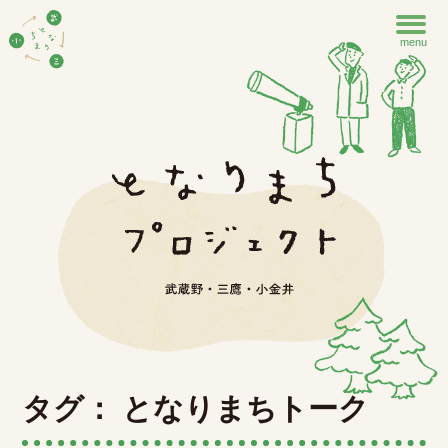
menu
タグ： となりまちトーク