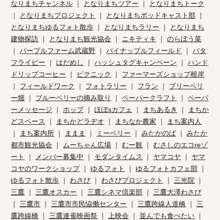
なりまちチャンネル
｜
となりまちツアー
｜
となりまちトーク
｜
となりまちプロジェクト
｜
となりまちポッドキャスト部
｜
となりまちゆるフォト散歩
｜
となりまちラリー
｜
となりまち
建物探訪
｜
となりまち観光協会
｜
ニキティキ
｜
のらぼう菜
｜
パープルファーム武蔵野
｜
パイナップルフィールド
｜
バタ
フライピー
｜
はだめし
｜
ハッシュタグキャンペーン
｜
ハンド
ドリップコーヒー
｜
ピクニック
｜
ファーマーズショップ根岸
｜
フィールドワーク
｜
フォトラリー
｜
フラン
｜
ブリーベリ
ー畑
｜
ブルーベリーの摘み取り
｜
ペーパークラフト
｜
ペーパ
ーメッセージ
｜
ホップ
｜
ほぼsカフェ
｜
まちあるき
｜
まちか
どスペース
｜
まちかどラヂオ
｜
まちなか農家
｜
まち案内人
｜
まち案内所
｜
ままま
｜
ミーベリー
｜
みたかのば
｜
みたか
都市観光協会
｜
ムーちゃん広場
｜
むー観
｜
むさしのエコreゾ
ート
｜
メンバー募集中
｜
モダンタイムス
｜
ヤマコヤ
｜
ヤマ
コヤのワークショップ
｜
ゆるフォト
｜
ゆるフォトカフェ部
｜
ゆるフォト散歩
｜
わさび
｜
わさびプロジェクト
｜
三光院
｜
三鷹
｜
三鷹オスカー
｜
三鷹シネマ倶楽部
｜
三鷹大澤わさび
｜
三鷹市
｜
三鷹市市民恊働センター
｜
三鷹跨線人道橋
｜
三
鷹跨線橋
｜
三鷹連雀映画祭
｜
上映会
｜
並んでも食べたい
｜