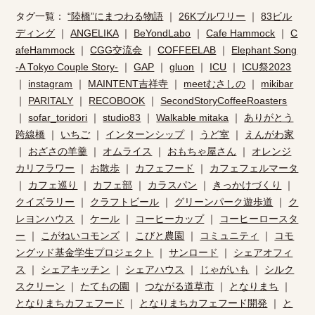
タグ一覧：
“陸橋”にまつわる物語
｜
26Kブルワリー
｜
83ビル
ディング
｜
ANGELIKA
｜
BeYondLabo
｜
Cafe Hammock
｜
C
afeHammock
｜
CGG交流会
｜
COFFEELAB
｜
Elephant Song
-A Tokyo Couple Story-
｜
GAP
｜
gluon
｜
ICU
｜
ICU祭2023
｜
instagram
｜
MAINTENT吉祥寺
｜
meetむさしの
｜
mikibar
｜
PARITALY
｜
RECOBOOK
｜
SecondStoryCoffeeRoasters
｜
sofar_toridori
｜
studio83
｜
Walkable mitaka
｜
ありがとう
跨線橋
｜
いちご
｜
インターンシップ
｜
うど室
｜
えんがわ家
｜
おざさの羊羹
｜
オムライス
｜
おもちゃ屋さん
｜
オレンジ
カリフラワー
｜
お散歩
｜
カフェフード
｜
カフェフェルマータ
｜
カフェ巡り
｜
カフェ部
｜
カラスパン
｜
きっかけづくり
｜
クイズラリー
｜
クラフトビール
｜
グリーンパーク遊歩道
｜
ク
レヨンハウス
｜
ケール
｜
コーヒーカップ
｜
コーヒーロースタ
ー
｜
こがねいコモンズ
｜
こびと農園
｜
コミュニティ
｜
コモ
ングッド基金学生プロジェクト
｜
サンロード
｜
シェアオフィ
ス
｜
シェアキッチン
｜
シェアハウス
｜
じゃがいも
｜
シルク
スクリーン
｜
たてもの園
｜
つながる道草市
｜
となりまち
｜
となりまちカフェフード
｜
となりまちカフェフード開発
｜
と