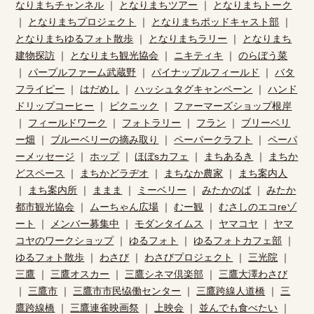
なりまちチャンネル
｜
となりまちツアー
｜
となりまちトーク
｜
となりまちプロジェクト
｜
となりまちポッドキャスト部
｜
となりまちゆるフォト散歩
｜
となりまちラリー
｜
となりまち
建物探訪
｜
となりまち観光協会
｜
ニキティキ
｜
のらぼう菜
｜
パープルファーム武蔵野
｜
パイナップルフィールド
｜
バタ
フライピー
｜
はだめし
｜
ハッシュタグキャンペーン
｜
ハンド
ドリップコーヒー
｜
ピクニック
｜
ファーマーズショップ根岸
｜
フィールドワーク
｜
フォトラリー
｜
フラン
｜
ブリーベリ
ー畑
｜
ブルーベリーの摘み取り
｜
ペーパークラフト
｜
ペーパ
ーメッセージ
｜
ホップ
｜
ほぼsカフェ
｜
まちあるき
｜
まちか
どスペース
｜
まちかどラヂオ
｜
まちなか農家
｜
まち案内人
｜
まち案内所
｜
ままま
｜
ミーベリー
｜
みたかのば
｜
みたか
都市観光協会
｜
ムーちゃん広場
｜
むー観
｜
むさしのエコreゾ
ート
｜
メンバー募集中
｜
モダンタイムス
｜
ヤマコヤ
｜
ヤマ
コヤのワークショップ
｜
ゆるフォト
｜
ゆるフォトカフェ部
｜
ゆるフォト散歩
｜
わさび
｜
わさびプロジェクト
｜
三光院
｜
三鷹
｜
三鷹オスカー
｜
三鷹シネマ倶楽部
｜
三鷹大澤わさび
｜
三鷹市
｜
三鷹市市民恊働センター
｜
三鷹跨線人道橋
｜
三
鷹跨線橋
｜
三鷹連雀映画祭
｜
上映会
｜
並んでも食べたい
｜