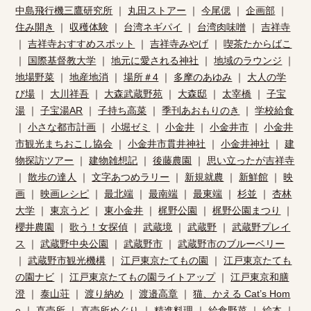
中島飛行機三鷹研究所
｜
丸田ストアー
｜
今尾偲
｜
企画部
｜
住み開き
｜
収穫体験
｜
台湾ネギパイ
｜
台湾肉味噌
｜
吉祥寺
｜
吉祥寺おすすめスポット
｜
吉祥寺みやげ
｜
喫茶たからばこ
｜
国際基督教大学
｜
地元に愛される神社
｜
地域のラウンジ
｜
地場野菜
｜
地産地消
｜
場所＃4
｜
多摩のあゆみ
｜
大人の学
び場
｜
大川祥吾
｜
大森武蔵野苑
｜
大森邸
｜
太宰橋
｜
子宝
湯
｜
子宝湯AR
｜
子持ち高菜
｜
季刊あおもりのき
｜
学校給食
｜
小さな都市計画
｜
小堀ゼミ
｜
小金井
｜
小金井市
｜
小金井
市観光まちおこし協会
｜
小金井市貫井神社
｜
小金井神社
｜
建
物探訪ツアー
｜
建物雑想記
｜
後藤農園
｜
思い立ったが吉祥寺
｜
散歩の達人
｜
文字あつめラリー
｜
新規就農
｜
新鮮館
｜
映
画
｜
映画レシピ
｜
最北端
｜
最南端
｜
最東端
｜
杉並
｜
杏林
大学
｜
東京うど
｜
東小金井
｜
梶野公園
｜
梶野公園まつり
｜
櫻井農園
｜
歌う！女探偵
｜
武蔵境
｜
武蔵野
｜
武蔵野プレイ
ス
｜
武蔵野中央公園
｜
武蔵野市
｜
武蔵野市のブルーベリー
｜
武蔵野市観光機構
｜
江戸東京たてもの園
｜
江戸東京たても
の園ナビ
｜
江戸東京たてもの園ライトアップ
｜
江戸東京和膳
澄
｜
泰山荘
｜
渡り納め
｜
渡邉高章
｜
猫、かえる Cat’s Hom
e
｜
直売所
｜
直売所めぐり
｜
精進料理
｜
給食野菜
｜
絵本
｜