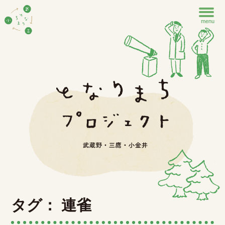
menu
タグ： 連雀