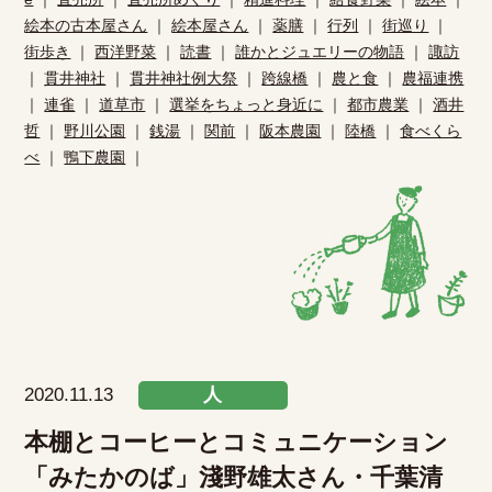
絵本の古本屋さん
｜
絵本屋さん
｜
薬膳
｜
行列
｜
街巡り
｜
街歩き
｜
西洋野菜
｜
読書
｜
誰かとジュエリーの物語
｜
諏訪
｜
貫井神社
｜
貫井神社例大祭
｜
跨線橋
｜
農と食
｜
農福連携
｜
連雀
｜
道草市
｜
選挙をちょっと身近に
｜
都市農業
｜
酒井
哲
｜
野川公園
｜
銭湯
｜
関前
｜
阪本農園
｜
陸橋
｜
食べくら
べ
｜
鴨下農園
｜
2020.11.13
人
本棚とコーヒーとコミュニケーション
「みたかのば」淺野雄太さん・千葉清