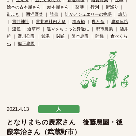
絵本の古本屋さん
｜
絵本屋さん
｜
薬膳
｜
行列
｜
街巡り
｜
街歩き
｜
西洋野菜
｜
読書
｜
誰かとジュエリーの物語
｜
諏訪
｜
貫井神社
｜
貫井神社例大祭
｜
跨線橋
｜
農と食
｜
農福連携
｜
連雀
｜
道草市
｜
選挙をちょっと身近に
｜
都市農業
｜
酒井
哲
｜
野川公園
｜
銭湯
｜
関前
｜
阪本農園
｜
陸橋
｜
食べくら
べ
｜
鴨下農園
｜
2021.4.13
人
となりまちの農家さん 後藤農園・後
藤幸治さん（武蔵野市）