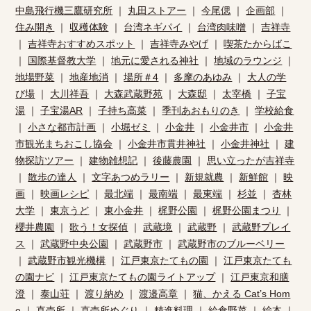
中島飛行機三鷹研究所
｜
丸田ストアー
｜
今尾偲
｜
企画部
｜
住み開き
｜
収穫体験
｜
台湾ネギパイ
｜
台湾肉味噌
｜
吉祥寺
｜
吉祥寺おすすめスポット
｜
吉祥寺みやげ
｜
喫茶たからばこ
｜
国際基督教大学
｜
地元に愛される神社
｜
地域のラウンジ
｜
地場野菜
｜
地産地消
｜
場所＃4
｜
多摩のあゆみ
｜
大人の学
び場
｜
大川祥吾
｜
大森武蔵野苑
｜
大森邸
｜
太宰橋
｜
子宝
湯
｜
子宝湯AR
｜
子持ち高菜
｜
季刊あおもりのき
｜
学校給食
｜
小さな都市計画
｜
小堀ゼミ
｜
小金井
｜
小金井市
｜
小金井
市観光まちおこし協会
｜
小金井市貫井神社
｜
小金井神社
｜
建
物探訪ツアー
｜
建物雑想記
｜
後藤農園
｜
思い立ったが吉祥寺
｜
散歩の達人
｜
文字あつめラリー
｜
新規就農
｜
新鮮館
｜
映
画
｜
映画レシピ
｜
最北端
｜
最南端
｜
最東端
｜
杉並
｜
杏林
大学
｜
東京うど
｜
東小金井
｜
梶野公園
｜
梶野公園まつり
｜
櫻井農園
｜
歌う！女探偵
｜
武蔵境
｜
武蔵野
｜
武蔵野プレイ
ス
｜
武蔵野中央公園
｜
武蔵野市
｜
武蔵野市のブルーベリー
｜
武蔵野市観光機構
｜
江戸東京たてもの園
｜
江戸東京たても
の園ナビ
｜
江戸東京たてもの園ライトアップ
｜
江戸東京和膳
澄
｜
泰山荘
｜
渡り納め
｜
渡邉高章
｜
猫、かえる Cat’s Hom
e
｜
直売所
｜
直売所めぐり
｜
精進料理
｜
給食野菜
｜
絵本
｜