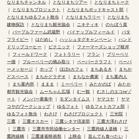
なりまちチャンネル
｜
となりまちツアー
｜
となりまちトーク
｜
となりまちプロジェクト
｜
となりまちポッドキャスト部
｜
となりまちゆるフォト散歩
｜
となりまちラリー
｜
となりまち
建物探訪
｜
となりまち観光協会
｜
ニキティキ
｜
のらぼう菜
｜
パープルファーム武蔵野
｜
パイナップルフィールド
｜
バタ
フライピー
｜
はだめし
｜
ハッシュタグキャンペーン
｜
ハンド
ドリップコーヒー
｜
ピクニック
｜
ファーマーズショップ根岸
｜
フィールドワーク
｜
フォトラリー
｜
フラン
｜
ブリーベリ
ー畑
｜
ブルーベリーの摘み取り
｜
ペーパークラフト
｜
ペーパ
ーメッセージ
｜
ホップ
｜
ほぼsカフェ
｜
まちあるき
｜
まちか
どスペース
｜
まちかどラヂオ
｜
まちなか農家
｜
まち案内人
｜
まち案内所
｜
ままま
｜
ミーベリー
｜
みたかのば
｜
みたか
都市観光協会
｜
ムーちゃん広場
｜
むー観
｜
むさしのエコreゾ
ート
｜
メンバー募集中
｜
モダンタイムス
｜
ヤマコヤ
｜
ヤマ
コヤのワークショップ
｜
ゆるフォト
｜
ゆるフォトカフェ部
｜
ゆるフォト散歩
｜
わさび
｜
わさびプロジェクト
｜
三光院
｜
三鷹
｜
三鷹オスカー
｜
三鷹シネマ倶楽部
｜
三鷹大澤わさび
｜
三鷹市
｜
三鷹市市民恊働センター
｜
三鷹跨線人道橋
｜
三
鷹跨線橋
｜
三鷹連雀映画祭
｜
上映会
｜
並んでも食べたい
｜