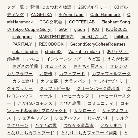
タグ一覧：
“陸橋”にまつわる物語
｜
26Kブルワリー
｜
83ビル
ディング
｜
ANGELIKA
｜
BeYondLabo
｜
Cafe Hammock
｜
C
afeHammock
｜
CGG交流会
｜
COFFEELAB
｜
Elephant Song
-A Tokyo Couple Story-
｜
GAP
｜
gluon
｜
ICU
｜
ICU祭2023
｜
instagram
｜
MAINTENT吉祥寺
｜
meetむさしの
｜
mikibar
｜
PARITALY
｜
RECOBOOK
｜
SecondStoryCoffeeRoasters
｜
sofar_toridori
｜
studio83
｜
Walkable mitaka
｜
ありがとう
跨線橋
｜
いちご
｜
インターンシップ
｜
うど室
｜
えんがわ家
｜
おざさの羊羹
｜
オムライス
｜
おもちゃ屋さん
｜
オレンジ
カリフラワー
｜
お散歩
｜
カフェフード
｜
カフェフェルマータ
｜
カフェ巡り
｜
カフェ部
｜
カラスパン
｜
きっかけづくり
｜
クイズラリー
｜
クラフトビール
｜
グリーンパーク遊歩道
｜
ク
レヨンハウス
｜
ケール
｜
コーヒーカップ
｜
コーヒーロースタ
ー
｜
こがねいコモンズ
｜
こびと農園
｜
コミュニティ
｜
コモ
ングッド基金学生プロジェクト
｜
サンロード
｜
シェアオフィ
ス
｜
シェアキッチン
｜
シェアハウス
｜
じゃがいも
｜
シルク
スクリーン
｜
たてもの園
｜
つながる道草市
｜
となりまち
｜
となりまちカフェフード
｜
となりまちカフェフード開発
｜
と