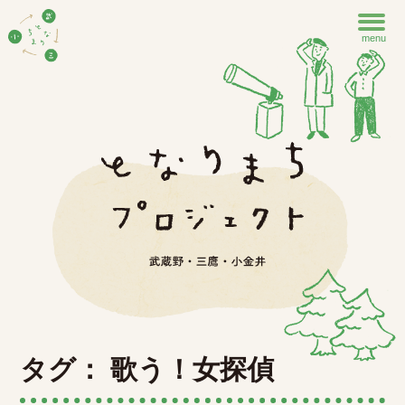
menu
タグ： 歌う！女探偵