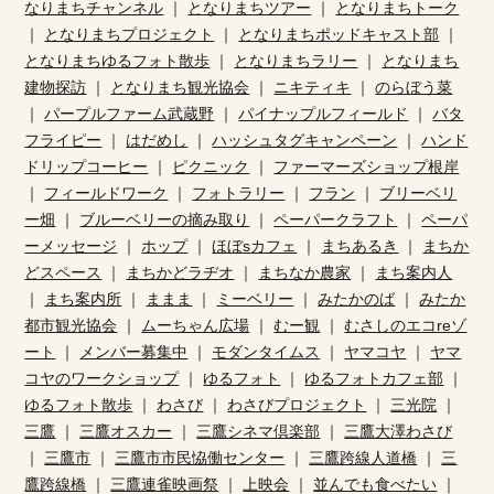
なりまちチャンネル
｜
となりまちツアー
｜
となりまちトーク
｜
となりまちプロジェクト
｜
となりまちポッドキャスト部
｜
となりまちゆるフォト散歩
｜
となりまちラリー
｜
となりまち
建物探訪
｜
となりまち観光協会
｜
ニキティキ
｜
のらぼう菜
｜
パープルファーム武蔵野
｜
パイナップルフィールド
｜
バタ
フライピー
｜
はだめし
｜
ハッシュタグキャンペーン
｜
ハンド
ドリップコーヒー
｜
ピクニック
｜
ファーマーズショップ根岸
｜
フィールドワーク
｜
フォトラリー
｜
フラン
｜
ブリーベリ
ー畑
｜
ブルーベリーの摘み取り
｜
ペーパークラフト
｜
ペーパ
ーメッセージ
｜
ホップ
｜
ほぼsカフェ
｜
まちあるき
｜
まちか
どスペース
｜
まちかどラヂオ
｜
まちなか農家
｜
まち案内人
｜
まち案内所
｜
ままま
｜
ミーベリー
｜
みたかのば
｜
みたか
都市観光協会
｜
ムーちゃん広場
｜
むー観
｜
むさしのエコreゾ
ート
｜
メンバー募集中
｜
モダンタイムス
｜
ヤマコヤ
｜
ヤマ
コヤのワークショップ
｜
ゆるフォト
｜
ゆるフォトカフェ部
｜
ゆるフォト散歩
｜
わさび
｜
わさびプロジェクト
｜
三光院
｜
三鷹
｜
三鷹オスカー
｜
三鷹シネマ倶楽部
｜
三鷹大澤わさび
｜
三鷹市
｜
三鷹市市民恊働センター
｜
三鷹跨線人道橋
｜
三
鷹跨線橋
｜
三鷹連雀映画祭
｜
上映会
｜
並んでも食べたい
｜