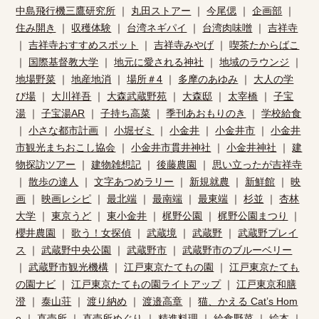
中島飛行機三鷹研究所
｜
丸田ストアー
｜
今尾偲
｜
企画部
｜
住み開き
｜
収穫体験
｜
台湾ネギパイ
｜
台湾肉味噌
｜
吉祥寺
｜
吉祥寺おすすめスポット
｜
吉祥寺みやげ
｜
喫茶たからばこ
｜
国際基督教大学
｜
地元に愛される神社
｜
地域のラウンジ
｜
地場野菜
｜
地産地消
｜
場所＃4
｜
多摩のあゆみ
｜
大人の学
び場
｜
大川祥吾
｜
大森武蔵野苑
｜
大森邸
｜
太宰橋
｜
子宝
湯
｜
子宝湯AR
｜
子持ち高菜
｜
季刊あおもりのき
｜
学校給食
｜
小さな都市計画
｜
小堀ゼミ
｜
小金井
｜
小金井市
｜
小金井
市観光まちおこし協会
｜
小金井市貫井神社
｜
小金井神社
｜
建
物探訪ツアー
｜
建物雑想記
｜
後藤農園
｜
思い立ったが吉祥寺
｜
散歩の達人
｜
文字あつめラリー
｜
新規就農
｜
新鮮館
｜
映
画
｜
映画レシピ
｜
最北端
｜
最南端
｜
最東端
｜
杉並
｜
杏林
大学
｜
東京うど
｜
東小金井
｜
梶野公園
｜
梶野公園まつり
｜
櫻井農園
｜
歌う！女探偵
｜
武蔵境
｜
武蔵野
｜
武蔵野プレイ
ス
｜
武蔵野中央公園
｜
武蔵野市
｜
武蔵野市のブルーベリー
｜
武蔵野市観光機構
｜
江戸東京たてもの園
｜
江戸東京たても
の園ナビ
｜
江戸東京たてもの園ライトアップ
｜
江戸東京和膳
澄
｜
泰山荘
｜
渡り納め
｜
渡邉高章
｜
猫、かえる Cat’s Hom
e
｜
直売所
｜
直売所めぐり
｜
精進料理
｜
給食野菜
｜
絵本
｜