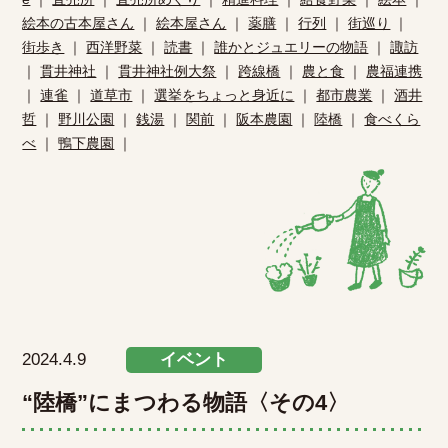
絵本の古本屋さん
｜
絵本屋さん
｜
薬膳
｜
行列
｜
街巡り
｜
街歩き
｜
西洋野菜
｜
読書
｜
誰かとジュエリーの物語
｜
諏訪
｜
貫井神社
｜
貫井神社例大祭
｜
跨線橋
｜
農と食
｜
農福連携
｜
連雀
｜
道草市
｜
選挙をちょっと身近に
｜
都市農業
｜
酒井
哲
｜
野川公園
｜
銭湯
｜
関前
｜
阪本農園
｜
陸橋
｜
食べくら
べ
｜
鴨下農園
｜
2024.4.9
イベント
“陸橋”にまつわる物語〈その4〉