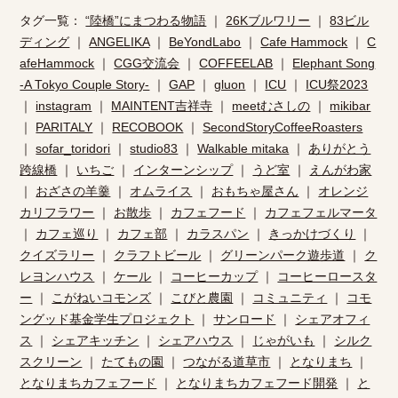
タグ一覧：
“陸橋”にまつわる物語
｜
26Kブルワリー
｜
83ビル
ディング
｜
ANGELIKA
｜
BeYondLabo
｜
Cafe Hammock
｜
C
afeHammock
｜
CGG交流会
｜
COFFEELAB
｜
Elephant Song
-A Tokyo Couple Story-
｜
GAP
｜
gluon
｜
ICU
｜
ICU祭2023
｜
instagram
｜
MAINTENT吉祥寺
｜
meetむさしの
｜
mikibar
｜
PARITALY
｜
RECOBOOK
｜
SecondStoryCoffeeRoasters
｜
sofar_toridori
｜
studio83
｜
Walkable mitaka
｜
ありがとう
跨線橋
｜
いちご
｜
インターンシップ
｜
うど室
｜
えんがわ家
｜
おざさの羊羹
｜
オムライス
｜
おもちゃ屋さん
｜
オレンジ
カリフラワー
｜
お散歩
｜
カフェフード
｜
カフェフェルマータ
｜
カフェ巡り
｜
カフェ部
｜
カラスパン
｜
きっかけづくり
｜
クイズラリー
｜
クラフトビール
｜
グリーンパーク遊歩道
｜
ク
レヨンハウス
｜
ケール
｜
コーヒーカップ
｜
コーヒーロースタ
ー
｜
こがねいコモンズ
｜
こびと農園
｜
コミュニティ
｜
コモ
ングッド基金学生プロジェクト
｜
サンロード
｜
シェアオフィ
ス
｜
シェアキッチン
｜
シェアハウス
｜
じゃがいも
｜
シルク
スクリーン
｜
たてもの園
｜
つながる道草市
｜
となりまち
｜
となりまちカフェフード
｜
となりまちカフェフード開発
｜
と