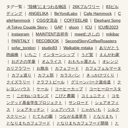
タグ一覧：
“陸橋”にまつわる物語
｜
26Kブルワリー
｜
83ビル
ディング
｜
ANGELIKA
｜
BeYondLabo
｜
Cafe Hammock
｜
C
afeHammock
｜
CGG交流会
｜
COFFEELAB
｜
Elephant Song
-A Tokyo Couple Story-
｜
GAP
｜
gluon
｜
ICU
｜
ICU祭2023
｜
instagram
｜
MAINTENT吉祥寺
｜
meetむさしの
｜
mikibar
｜
PARITALY
｜
RECOBOOK
｜
SecondStoryCoffeeRoasters
｜
sofar_toridori
｜
studio83
｜
Walkable mitaka
｜
ありがとう
跨線橋
｜
いちご
｜
インターンシップ
｜
うど室
｜
えんがわ家
｜
おざさの羊羹
｜
オムライス
｜
おもちゃ屋さん
｜
オレンジ
カリフラワー
｜
お散歩
｜
カフェフード
｜
カフェフェルマータ
｜
カフェ巡り
｜
カフェ部
｜
カラスパン
｜
きっかけづくり
｜
クイズラリー
｜
クラフトビール
｜
グリーンパーク遊歩道
｜
ク
レヨンハウス
｜
ケール
｜
コーヒーカップ
｜
コーヒーロースタ
ー
｜
こがねいコモンズ
｜
こびと農園
｜
コミュニティ
｜
コモ
ングッド基金学生プロジェクト
｜
サンロード
｜
シェアオフィ
ス
｜
シェアキッチン
｜
シェアハウス
｜
じゃがいも
｜
シルク
スクリーン
｜
たてもの園
｜
つながる道草市
｜
となりまち
｜
となりまちカフェフード
｜
となりまちカフェフード開発
｜
と