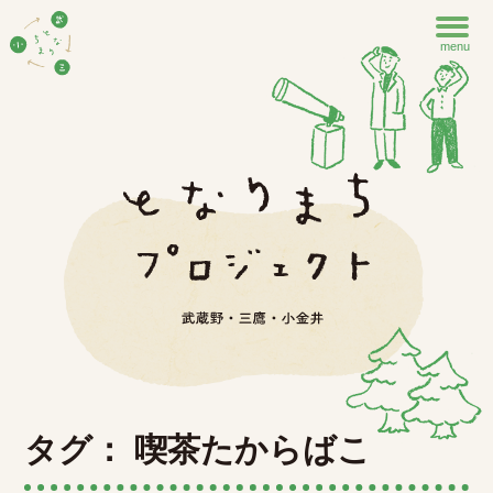
menu
タグ： 喫茶たからばこ