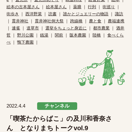
絵本の古本屋さん
｜
絵本屋さん
｜
薬膳
｜
行列
｜
街巡り
｜
街歩き
｜
西洋野菜
｜
読書
｜
誰かとジュエリーの物語
｜
諏訪
｜
貫井神社
｜
貫井神社例大祭
｜
跨線橋
｜
農と食
｜
農福連携
｜
連雀
｜
道草市
｜
選挙をちょっと身近に
｜
都市農業
｜
酒井
哲
｜
野川公園
｜
銭湯
｜
関前
｜
阪本農園
｜
陸橋
｜
食べくら
べ
｜
鴨下農園
｜
2022.4.4
チャンネル
「喫茶たからばこ」の及川和香奈さ
ん となりまちトークvol.9