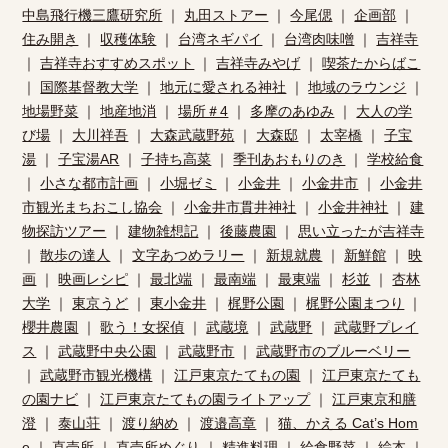
中島飛行機三鷹研究所
｜
丸田ストアー
｜
今尾偲
｜
企画部
｜
住み開き
｜
収穫体験
｜
台湾ネギパイ
｜
台湾肉味噌
｜
吉祥寺
｜
吉祥寺おすすめスポット
｜
吉祥寺みやげ
｜
喫茶たからばこ
｜
国際基督教大学
｜
地元に愛される神社
｜
地域のラウンジ
｜
地場野菜
｜
地産地消
｜
場所＃4
｜
多摩のあゆみ
｜
大人の学
び場
｜
大川祥吾
｜
大森武蔵野苑
｜
大森邸
｜
太宰橋
｜
子宝
湯
｜
子宝湯AR
｜
子持ち高菜
｜
季刊あおもりのき
｜
学校給食
｜
小さな都市計画
｜
小堀ゼミ
｜
小金井
｜
小金井市
｜
小金井
市観光まちおこし協会
｜
小金井市貫井神社
｜
小金井神社
｜
建
物探訪ツアー
｜
建物雑想記
｜
後藤農園
｜
思い立ったが吉祥寺
｜
散歩の達人
｜
文字あつめラリー
｜
新規就農
｜
新鮮館
｜
映
画
｜
映画レシピ
｜
最北端
｜
最南端
｜
最東端
｜
杉並
｜
杏林
大学
｜
東京うど
｜
東小金井
｜
梶野公園
｜
梶野公園まつり
｜
櫻井農園
｜
歌う！女探偵
｜
武蔵境
｜
武蔵野
｜
武蔵野プレイ
ス
｜
武蔵野中央公園
｜
武蔵野市
｜
武蔵野市のブルーベリー
｜
武蔵野市観光機構
｜
江戸東京たてもの園
｜
江戸東京たても
の園ナビ
｜
江戸東京たてもの園ライトアップ
｜
江戸東京和膳
澄
｜
泰山荘
｜
渡り納め
｜
渡邉高章
｜
猫、かえる Cat’s Hom
e
｜
直売所
｜
直売所めぐり
｜
精進料理
｜
給食野菜
｜
絵本
｜