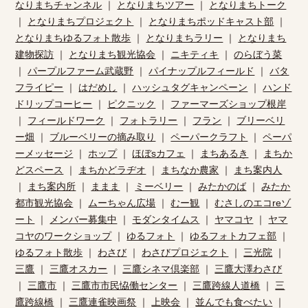
なりまちチャンネル
｜
となりまちツアー
｜
となりまちトーク
｜
となりまちプロジェクト
｜
となりまちポッドキャスト部
｜
となりまちゆるフォト散歩
｜
となりまちラリー
｜
となりまち
建物探訪
｜
となりまち観光協会
｜
ニキティキ
｜
のらぼう菜
｜
パープルファーム武蔵野
｜
パイナップルフィールド
｜
バタ
フライピー
｜
はだめし
｜
ハッシュタグキャンペーン
｜
ハンド
ドリップコーヒー
｜
ピクニック
｜
ファーマーズショップ根岸
｜
フィールドワーク
｜
フォトラリー
｜
フラン
｜
ブリーベリ
ー畑
｜
ブルーベリーの摘み取り
｜
ペーパークラフト
｜
ペーパ
ーメッセージ
｜
ホップ
｜
ほぼsカフェ
｜
まちあるき
｜
まちか
どスペース
｜
まちかどラヂオ
｜
まちなか農家
｜
まち案内人
｜
まち案内所
｜
ままま
｜
ミーベリー
｜
みたかのば
｜
みたか
都市観光協会
｜
ムーちゃん広場
｜
むー観
｜
むさしのエコreゾ
ート
｜
メンバー募集中
｜
モダンタイムス
｜
ヤマコヤ
｜
ヤマ
コヤのワークショップ
｜
ゆるフォト
｜
ゆるフォトカフェ部
｜
ゆるフォト散歩
｜
わさび
｜
わさびプロジェクト
｜
三光院
｜
三鷹
｜
三鷹オスカー
｜
三鷹シネマ倶楽部
｜
三鷹大澤わさび
｜
三鷹市
｜
三鷹市市民恊働センター
｜
三鷹跨線人道橋
｜
三
鷹跨線橋
｜
三鷹連雀映画祭
｜
上映会
｜
並んでも食べたい
｜