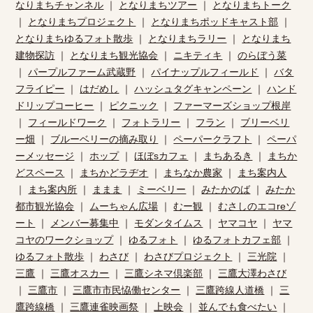
なりまちチャンネル
｜
となりまちツアー
｜
となりまちトーク
｜
となりまちプロジェクト
｜
となりまちポッドキャスト部
｜
となりまちゆるフォト散歩
｜
となりまちラリー
｜
となりまち
建物探訪
｜
となりまち観光協会
｜
ニキティキ
｜
のらぼう菜
｜
パープルファーム武蔵野
｜
パイナップルフィールド
｜
バタ
フライピー
｜
はだめし
｜
ハッシュタグキャンペーン
｜
ハンド
ドリップコーヒー
｜
ピクニック
｜
ファーマーズショップ根岸
｜
フィールドワーク
｜
フォトラリー
｜
フラン
｜
ブリーベリ
ー畑
｜
ブルーベリーの摘み取り
｜
ペーパークラフト
｜
ペーパ
ーメッセージ
｜
ホップ
｜
ほぼsカフェ
｜
まちあるき
｜
まちか
どスペース
｜
まちかどラヂオ
｜
まちなか農家
｜
まち案内人
｜
まち案内所
｜
ままま
｜
ミーベリー
｜
みたかのば
｜
みたか
都市観光協会
｜
ムーちゃん広場
｜
むー観
｜
むさしのエコreゾ
ート
｜
メンバー募集中
｜
モダンタイムス
｜
ヤマコヤ
｜
ヤマ
コヤのワークショップ
｜
ゆるフォト
｜
ゆるフォトカフェ部
｜
ゆるフォト散歩
｜
わさび
｜
わさびプロジェクト
｜
三光院
｜
三鷹
｜
三鷹オスカー
｜
三鷹シネマ倶楽部
｜
三鷹大澤わさび
｜
三鷹市
｜
三鷹市市民恊働センター
｜
三鷹跨線人道橋
｜
三
鷹跨線橋
｜
三鷹連雀映画祭
｜
上映会
｜
並んでも食べたい
｜