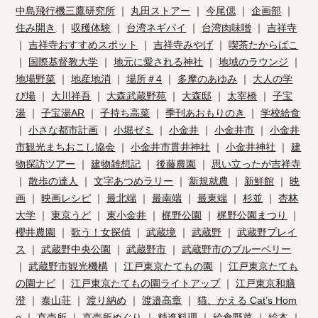
中島飛行機三鷹研究所
｜
丸田ストアー
｜
今尾偲
｜
企画部
｜
住み開き
｜
収穫体験
｜
台湾ネギパイ
｜
台湾肉味噌
｜
吉祥寺
｜
吉祥寺おすすめスポット
｜
吉祥寺みやげ
｜
喫茶たからばこ
｜
国際基督教大学
｜
地元に愛される神社
｜
地域のラウンジ
｜
地場野菜
｜
地産地消
｜
場所＃4
｜
多摩のあゆみ
｜
大人の学
び場
｜
大川祥吾
｜
大森武蔵野苑
｜
大森邸
｜
太宰橋
｜
子宝
湯
｜
子宝湯AR
｜
子持ち高菜
｜
季刊あおもりのき
｜
学校給食
｜
小さな都市計画
｜
小堀ゼミ
｜
小金井
｜
小金井市
｜
小金井
市観光まちおこし協会
｜
小金井市貫井神社
｜
小金井神社
｜
建
物探訪ツアー
｜
建物雑想記
｜
後藤農園
｜
思い立ったが吉祥寺
｜
散歩の達人
｜
文字あつめラリー
｜
新規就農
｜
新鮮館
｜
映
画
｜
映画レシピ
｜
最北端
｜
最南端
｜
最東端
｜
杉並
｜
杏林
大学
｜
東京うど
｜
東小金井
｜
梶野公園
｜
梶野公園まつり
｜
櫻井農園
｜
歌う！女探偵
｜
武蔵境
｜
武蔵野
｜
武蔵野プレイ
ス
｜
武蔵野中央公園
｜
武蔵野市
｜
武蔵野市のブルーベリー
｜
武蔵野市観光機構
｜
江戸東京たてもの園
｜
江戸東京たても
の園ナビ
｜
江戸東京たてもの園ライトアップ
｜
江戸東京和膳
澄
｜
泰山荘
｜
渡り納め
｜
渡邉高章
｜
猫、かえる Cat’s Hom
e
｜
直売所
｜
直売所めぐり
｜
精進料理
｜
給食野菜
｜
絵本
｜