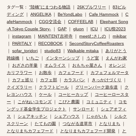
タグ一覧：
“陸橋”にまつわる物語
｜
26Kブルワリー
｜
83ビル
ディング
｜
ANGELIKA
｜
BeYondLabo
｜
Cafe Hammock
｜
C
afeHammock
｜
CGG交流会
｜
COFFEELAB
｜
Elephant Song
-A Tokyo Couple Story-
｜
GAP
｜
gluon
｜
ICU
｜
ICU祭2023
｜
instagram
｜
MAINTENT吉祥寺
｜
meetむさしの
｜
mikibar
｜
PARITALY
｜
RECOBOOK
｜
SecondStoryCoffeeRoasters
｜
sofar_toridori
｜
studio83
｜
Walkable mitaka
｜
ありがとう
跨線橋
｜
いちご
｜
インターンシップ
｜
うど室
｜
えんがわ家
｜
おざさの羊羹
｜
オムライス
｜
おもちゃ屋さん
｜
オレンジ
カリフラワー
｜
お散歩
｜
カフェフード
｜
カフェフェルマータ
｜
カフェ巡り
｜
カフェ部
｜
カラスパン
｜
きっかけづくり
｜
クイズラリー
｜
クラフトビール
｜
グリーンパーク遊歩道
｜
ク
レヨンハウス
｜
ケール
｜
コーヒーカップ
｜
コーヒーロースタ
ー
｜
こがねいコモンズ
｜
こびと農園
｜
コミュニティ
｜
コモ
ングッド基金学生プロジェクト
｜
サンロード
｜
シェアオフィ
ス
｜
シェアキッチン
｜
シェアハウス
｜
じゃがいも
｜
シルク
スクリーン
｜
たてもの園
｜
つながる道草市
｜
となりまち
｜
となりまちカフェフード
｜
となりまちカフェフード開発
｜
と