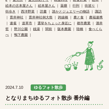
絵本の古本屋さん
｜
絵本屋さん
｜
薬膳
｜
行列
｜
街巡り
｜
街歩き
｜
西洋野菜
｜
読書
｜
誰かとジュエリーの物語
｜
諏訪
｜
貫井神社
｜
貫井神社例大祭
｜
跨線橋
｜
農と食
｜
農福連携
｜
連雀
｜
道草市
｜
選挙をちょっと身近に
｜
都市農業
｜
酒井
哲
｜
野川公園
｜
銭湯
｜
関前
｜
阪本農園
｜
陸橋
｜
食べくら
べ
｜
鴨下農園
｜
2024.7.10
ゆるフォト散歩
となりまちゆるフォト散歩 番外編