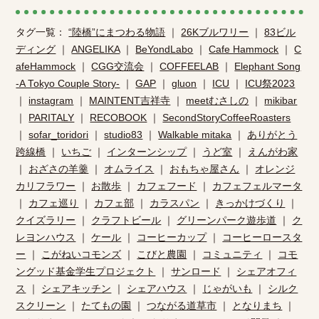
タグ一覧：
“陸橋”にまつわる物語
｜
26Kブルワリー
｜
83ビル
ディング
｜
ANGELIKA
｜
BeYondLabo
｜
Cafe Hammock
｜
C
afeHammock
｜
CGG交流会
｜
COFFEELAB
｜
Elephant Song
-A Tokyo Couple Story-
｜
GAP
｜
gluon
｜
ICU
｜
ICU祭2023
｜
instagram
｜
MAINTENT吉祥寺
｜
meetむさしの
｜
mikibar
｜
PARITALY
｜
RECOBOOK
｜
SecondStoryCoffeeRoasters
｜
sofar_toridori
｜
studio83
｜
Walkable mitaka
｜
ありがとう
跨線橋
｜
いちご
｜
インターンシップ
｜
うど室
｜
えんがわ家
｜
おざさの羊羹
｜
オムライス
｜
おもちゃ屋さん
｜
オレンジ
カリフラワー
｜
お散歩
｜
カフェフード
｜
カフェフェルマータ
｜
カフェ巡り
｜
カフェ部
｜
カラスパン
｜
きっかけづくり
｜
クイズラリー
｜
クラフトビール
｜
グリーンパーク遊歩道
｜
ク
レヨンハウス
｜
ケール
｜
コーヒーカップ
｜
コーヒーロースタ
ー
｜
こがねいコモンズ
｜
こびと農園
｜
コミュニティ
｜
コモ
ングッド基金学生プロジェクト
｜
サンロード
｜
シェアオフィ
ス
｜
シェアキッチン
｜
シェアハウス
｜
じゃがいも
｜
シルク
スクリーン
｜
たてもの園
｜
つながる道草市
｜
となりまち
｜