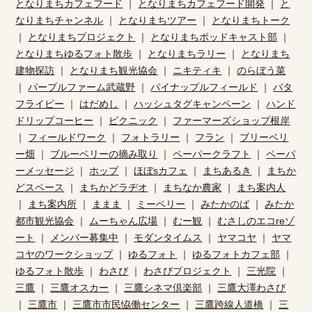
となりまちカフェフード
｜
となりまちカフェフード開発
｜
と
なりまちチャンネル
｜
となりまちツアー
｜
となりまちトーク
｜
となりまちプロジェクト
｜
となりまちポッドキャスト部
｜
となりまちゆるフォト散歩
｜
となりまちラリー
｜
となりまち
建物探訪
｜
となりまち観光協会
｜
ニキティキ
｜
のらぼう菜
｜
パープルファーム武蔵野
｜
パイナップルフィールド
｜
バタ
フライピー
｜
はだめし
｜
ハッシュタグキャンペーン
｜
ハンド
ドリップコーヒー
｜
ピクニック
｜
ファーマーズショップ根岸
｜
フィールドワーク
｜
フォトラリー
｜
フラン
｜
ブリーベリ
ー畑
｜
ブルーベリーの摘み取り
｜
ペーパークラフト
｜
ペーパ
ーメッセージ
｜
ホップ
｜
ほぼsカフェ
｜
まちあるき
｜
まちか
どスペース
｜
まちかどラヂオ
｜
まちなか農家
｜
まち案内人
｜
まち案内所
｜
ままま
｜
ミーベリー
｜
みたかのば
｜
みたか
都市観光協会
｜
ムーちゃん広場
｜
むー観
｜
むさしのエコreゾ
ート
｜
メンバー募集中
｜
モダンタイムス
｜
ヤマコヤ
｜
ヤマ
コヤのワークショップ
｜
ゆるフォト
｜
ゆるフォトカフェ部
｜
ゆるフォト散歩
｜
わさび
｜
わさびプロジェクト
｜
三光院
｜
三鷹
｜
三鷹オスカー
｜
三鷹シネマ倶楽部
｜
三鷹大澤わさび
｜
三鷹市
｜
三鷹市市民恊働センター
｜
三鷹跨線人道橋
｜
三