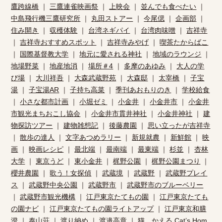
鷹跨線橋
｜
三鷹連雀映画祭
｜
上映会
｜
並んでも食べたい
｜
中島飛行機三鷹研究所
｜
丸田ストアー
｜
今尾偲
｜
企画部
｜
住み開き
｜
収穫体験
｜
台湾ネギパイ
｜
台湾肉味噌
｜
吉祥寺
｜
吉祥寺おすすめスポット
｜
吉祥寺みやげ
｜
喫茶たからばこ
｜
国際基督教大学
｜
地元に愛される神社
｜
地域のラウンジ
｜
地場野菜
｜
地産地消
｜
場所＃4
｜
多摩のあゆみ
｜
大人の学
び場
｜
大川祥吾
｜
大森武蔵野苑
｜
大森邸
｜
太宰橋
｜
子宝
湯
｜
子宝湯AR
｜
子持ち高菜
｜
季刊あおもりのき
｜
学校給食
｜
小さな都市計画
｜
小堀ゼミ
｜
小金井
｜
小金井市
｜
小金井
市観光まちおこし協会
｜
小金井市貫井神社
｜
小金井神社
｜
建
物探訪ツアー
｜
建物雑想記
｜
後藤農園
｜
思い立ったが吉祥寺
｜
散歩の達人
｜
文字あつめラリー
｜
新規就農
｜
新鮮館
｜
映
画
｜
映画レシピ
｜
最北端
｜
最南端
｜
最東端
｜
杉並
｜
杏林
大学
｜
東京うど
｜
東小金井
｜
梶野公園
｜
梶野公園まつり
｜
櫻井農園
｜
歌う！女探偵
｜
武蔵境
｜
武蔵野
｜
武蔵野プレイ
ス
｜
武蔵野中央公園
｜
武蔵野市
｜
武蔵野市のブルーベリー
｜
武蔵野市観光機構
｜
江戸東京たてもの園
｜
江戸東京たても
の園ナビ
｜
江戸東京たてもの園ライトアップ
｜
江戸東京和膳
澄
｜
泰山荘
｜
渡り納め
｜
渡邉高章
｜
猫、かえる Cat’s Hom