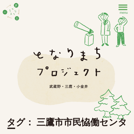
menu
タグ： 三鷹市市民恊働センタ
ー