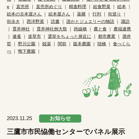
e
｜
直売所
｜
直売所めぐり
｜
精進料理
｜
給食野菜
｜
絵本
｜
絵本の古本屋さん
｜
絵本屋さん
｜
薬膳
｜
行列
｜
街巡り
｜
街歩き
｜
西洋野菜
｜
読書
｜
誰かとジュエリーの物語
｜
諏訪
｜
貫井神社
｜
貫井神社例大祭
｜
跨線橋
｜
農と食
｜
農福連携
｜
連雀
｜
道草市
｜
選挙をちょっと身近に
｜
都市農業
｜
酒井
哲
｜
野川公園
｜
銭湯
｜
関前
｜
阪本農園
｜
陸橋
｜
食べくら
べ
｜
鴨下農園
｜
2023.11.25
お知らせ
三鷹市市民恊働センターでパネル展示