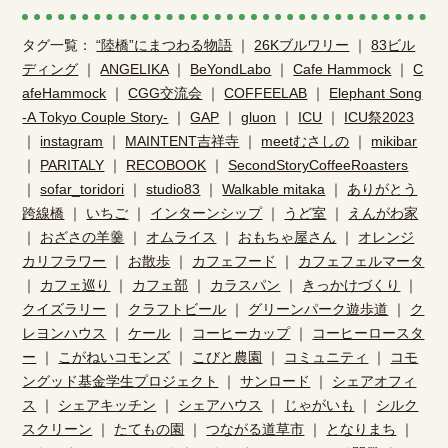
タグ一覧：
“陸橋”にまつわる物語
｜
26Kブルワリー
｜
83ビル
ディング
｜
ANGELIKA
｜
BeYondLabo
｜
Cafe Hammock
｜
C
afeHammock
｜
CGG交流会
｜
COFFEELAB
｜
Elephant Song
-A Tokyo Couple Story-
｜
GAP
｜
gluon
｜
ICU
｜
ICU祭2023
｜
instagram
｜
MAINTENT吉祥寺
｜
meetむさしの
｜
mikibar
｜
PARITALY
｜
RECOBOOK
｜
SecondStoryCoffeeRoasters
｜
sofar_toridori
｜
studio83
｜
Walkable mitaka
｜
ありがとう
跨線橋
｜
いちご
｜
インターンシップ
｜
うど室
｜
えんがわ家
｜
おざさの羊羹
｜
オムライス
｜
おもちゃ屋さん
｜
オレンジ
カリフラワー
｜
お散歩
｜
カフェフード
｜
カフェフェルマータ
｜
カフェ巡り
｜
カフェ部
｜
カラスパン
｜
きっかけづくり
｜
クイズラリー
｜
クラフトビール
｜
グリーンパーク遊歩道
｜
ク
レヨンハウス
｜
ケール
｜
コーヒーカップ
｜
コーヒーロースタ
ー
｜
こがねいコモンズ
｜
こびと農園
｜
コミュニティ
｜
コモ
ングッド基金学生プロジェクト
｜
サンロード
｜
シェアオフィ
ス
｜
シェアキッチン
｜
シェアハウス
｜
じゃがいも
｜
シルク
スクリーン
｜
たてもの園
｜
つながる道草市
｜
となりまち
｜