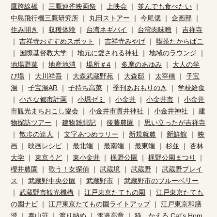
鷹跨線橋
｜
三鷹連雀映画祭
｜
上映会
｜
並んでも食べたい
｜
中島飛行機三鷹研究所
｜
丸田ストアー
｜
今尾偲
｜
企画部
｜
住み開き
｜
収穫体験
｜
台湾ネギパイ
｜
台湾肉味噌
｜
吉祥寺
｜
吉祥寺おすすめスポット
｜
吉祥寺みやげ
｜
喫茶たからばこ
｜
国際基督教大学
｜
地元に愛される神社
｜
地域のラウンジ
｜
地場野菜
｜
地産地消
｜
場所＃4
｜
多摩のあゆみ
｜
大人の学
び場
｜
大川祥吾
｜
大森武蔵野苑
｜
大森邸
｜
太宰橋
｜
子宝
湯
｜
子宝湯AR
｜
子持ち高菜
｜
季刊あおもりのき
｜
学校給食
｜
小さな都市計画
｜
小堀ゼミ
｜
小金井
｜
小金井市
｜
小金井
市観光まちおこし協会
｜
小金井市貫井神社
｜
小金井神社
｜
建
物探訪ツアー
｜
建物雑想記
｜
後藤農園
｜
思い立ったが吉祥寺
｜
散歩の達人
｜
文字あつめラリー
｜
新規就農
｜
新鮮館
｜
映
画
｜
映画レシピ
｜
最北端
｜
最南端
｜
最東端
｜
杉並
｜
杏林
大学
｜
東京うど
｜
東小金井
｜
梶野公園
｜
梶野公園まつり
｜
櫻井農園
｜
歌う！女探偵
｜
武蔵境
｜
武蔵野
｜
武蔵野プレイ
ス
｜
武蔵野中央公園
｜
武蔵野市
｜
武蔵野市のブルーベリー
｜
武蔵野市観光機構
｜
江戸東京たてもの園
｜
江戸東京たても
の園ナビ
｜
江戸東京たてもの園ライトアップ
｜
江戸東京和膳
澄
｜
泰山荘
｜
渡り納め
｜
渡邉高章
｜
猫、かえる Cat’s Hom