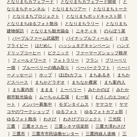
となりまちカフェフード
｜
となりまちカフェフード開発
｜
と
なりまちチャンネル
｜
となりまちツアー
｜
となりまちトーク
｜
となりまちプロジェクト
｜
となりまちポッドキャスト部
｜
となりまちゆるフォト散歩
｜
となりまちラリー
｜
となりまち
建物探訪
｜
となりまち観光協会
｜
ニキティキ
｜
のらぼう菜
｜
パープルファーム武蔵野
｜
パイナップルフィールド
｜
バタ
フライピー
｜
はだめし
｜
ハッシュタグキャンペーン
｜
ハンド
ドリップコーヒー
｜
ピクニック
｜
ファーマーズショップ根岸
｜
フィールドワーク
｜
フォトラリー
｜
フラン
｜
ブリーベリ
ー畑
｜
ブルーベリーの摘み取り
｜
ペーパークラフト
｜
ペーパ
ーメッセージ
｜
ホップ
｜
ほぼsカフェ
｜
まちあるき
｜
まちか
どスペース
｜
まちかどラヂオ
｜
まちなか農家
｜
まち案内人
｜
まち案内所
｜
ままま
｜
ミーベリー
｜
みたかのば
｜
みたか
都市観光協会
｜
ムーちゃん広場
｜
むー観
｜
むさしのエコreゾ
ート
｜
メンバー募集中
｜
モダンタイムス
｜
ヤマコヤ
｜
ヤマ
コヤのワークショップ
｜
ゆるフォト
｜
ゆるフォトカフェ部
｜
ゆるフォト散歩
｜
わさび
｜
わさびプロジェクト
｜
三光院
｜
三鷹
｜
三鷹オスカー
｜
三鷹シネマ倶楽部
｜
三鷹大澤わさび
｜
三鷹市
｜
三鷹市市民恊働センター
｜
三鷹跨線人道橋
｜
三