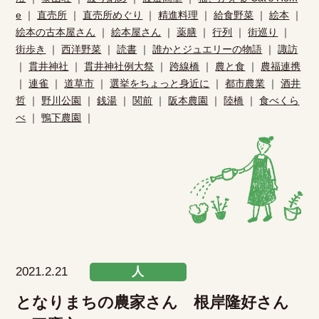
e
｜
直売所
｜
直売所めぐり
｜
精進料理
｜
給食野菜
｜
絵本
｜
絵本の古本屋さん
｜
絵本屋さん
｜
薬膳
｜
行列
｜
街巡り
｜
街歩き
｜
西洋野菜
｜
読書
｜
誰かとジュエリーの物語
｜
諏訪
｜
貫井神社
｜
貫井神社例大祭
｜
跨線橋
｜
農と食
｜
農福連携
｜
連雀
｜
道草市
｜
選挙をちょっと身近に
｜
都市農業
｜
酒井
哲
｜
野川公園
｜
銭湯
｜
関前
｜
阪本農園
｜
陸橋
｜
食べくら
べ
｜
鴨下農園
｜
2021.2.21
人
となりまちの農家さん 根岸隆好さん