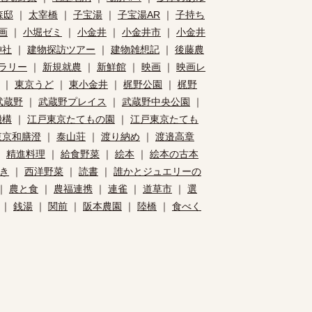
森邸
｜
太宰橋
｜
子宝湯
｜
子宝湯AR
｜
子持ち
画
｜
小堀ゼミ
｜
小金井
｜
小金井市
｜
小金井
神社
｜
建物探訪ツアー
｜
建物雑想記
｜
後藤農
ラリー
｜
新規就農
｜
新鮮館
｜
映画
｜
映画レ
｜
東京うど
｜
東小金井
｜
梶野公園
｜
梶野
武蔵野
｜
武蔵野プレイス
｜
武蔵野中央公園
｜
機構
｜
江戸東京たてもの園
｜
江戸東京たても
東京和膳澄
｜
泰山荘
｜
渡り納め
｜
渡邉高章
｜
精進料理
｜
給食野菜
｜
絵本
｜
絵本の古本
き
｜
西洋野菜
｜
読書
｜
誰かとジュエリーの
｜
農と食
｜
農福連携
｜
連雀
｜
道草市
｜
選
｜
銭湯
｜
関前
｜
阪本農園
｜
陸橋
｜
食べく