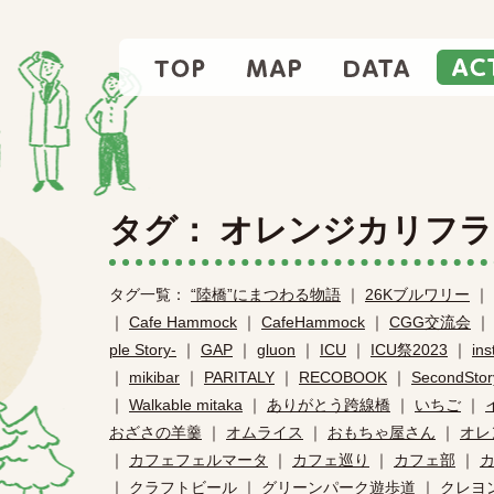
TOP
MAP
DATA
タグ： オレンジカリフ
タグ一覧：
“陸橋”にまつわる物語
｜
26Kブルワリー
｜
｜
Cafe Hammock
｜
CafeHammock
｜
CGG交流会
ple Story-
｜
GAP
｜
gluon
｜
ICU
｜
ICU祭2023
｜
in
｜
mikibar
｜
PARITALY
｜
RECOBOOK
｜
SecondStor
｜
Walkable mitaka
｜
ありがとう跨線橋
｜
いちご
｜
おざさの羊羹
｜
オムライス
｜
おもちゃ屋さん
｜
オレ
｜
カフェフェルマータ
｜
カフェ巡り
｜
カフェ部
｜
｜
クラフトビール
｜
グリーンパーク遊歩道
｜
クレヨ