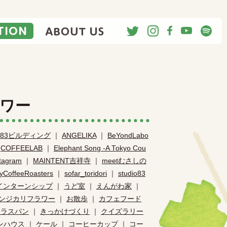
ACTION
ABOUT US
ラワー
83ビルディング
｜
ANGELIKA
｜
BeYondLabo
｜
COFFEELAB
｜
Elephant Song -A Tokyo Cou
stagram
｜
MAINTENT吉祥寺
｜
meetむさしの
yCoffeeRoasters
｜
sofar_toridori
｜
studio83
インターンシップ
｜
うど室
｜
えんがわ家
｜
ンジカリフラワー
｜
お散歩
｜
カフェフード
カラスパン
｜
きっかけづくり
｜
クイズラリー
ンハウス
｜
ケール
｜
コーヒーカップ
｜
コー