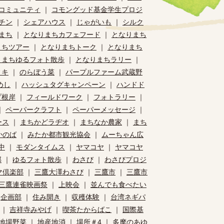
コミュニティ
｜
コモングッド基金学生プロジ
チン
｜
シェアハウス
｜
じゃがいも
｜
シルク
まち
｜
となりまちカフェフード
｜
となりまち
まちツアー
｜
となりまちトーク
｜
となりまち
りまちゆるフォト散歩
｜
となりまちラリー
｜
ィキ
｜
のらぼう菜
｜
パープルファーム武蔵野
めし
｜
ハッシュタグキャンペーン
｜
ハンドド
プ根岸
｜
フィールドワーク
｜
フォトラリー
｜
｜
ペーパークラフト
｜
ペーパーメッセージ
｜
ース
｜
まちかどラヂオ
｜
まちなか農家
｜
まち
かのば
｜
みたか都市観光協会
｜
ムーちゃん広
中
｜
モダンタイムス
｜
ヤマコヤ
｜
ヤマコヤ
部
｜
ゆるフォト散歩
｜
わさび
｜
わさびプロジ
マ倶楽部
｜
三鷹大澤わさび
｜
三鷹市
｜
三鷹市
三鷹連雀映画祭
｜
上映会
｜
並んでも食べたい
｜
企画部
｜
住み開き
｜
収穫体験
｜
台湾ネギパ
｜
吉祥寺みやげ
｜
喫茶たからばこ
｜
国際基
地場野菜
｜
地産地消
｜
場所＃4
｜
多摩のあゆ