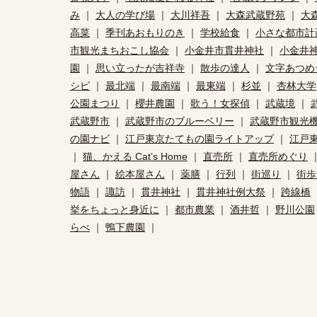
み
｜
大人の学び場
｜
大川祥吾
｜
大森武蔵野苑
｜
大
高菜
｜
季刊あおもりのき
｜
学校給食
｜
小さな都市計
市観光まちおこし協会
｜
小金井市貫井神社
｜
小金井
園
｜
思い立ったが吉祥寺
｜
散歩の達人
｜
文字あつめ
シピ
｜
最北端
｜
最南端
｜
最東端
｜
杉並
｜
杏林大学
公園まつり
｜
櫻井農園
｜
歌う！女探偵
｜
武蔵境
｜
武蔵野市
｜
武蔵野市のブルーベリー
｜
武蔵野市観光
の園ナビ
｜
江戸東京たてもの園ライトアップ
｜
江戸
｜
猫、かえる Cat’s Home
｜
直売所
｜
直売所めぐり
屋さん
｜
絵本屋さん
｜
薬膳
｜
行列
｜
街巡り
｜
街歩
物語
｜
諏訪
｜
貫井神社
｜
貫井神社例大祭
｜
跨線橋
挙をちょっと身近に
｜
都市農業
｜
酒井哲
｜
野川公園
らべ
｜
鴨下農園
｜