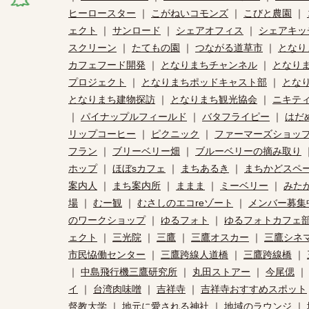
ヒーロースター
｜
こがねいコモンズ
｜
こびと農園
｜
ェクト
｜
サンロード
｜
シェアオフィス
｜
シェアキッ
スクリーン
｜
たてもの園
｜
つながる道草市
｜
となり
カフェフード開発
｜
となりまちチャンネル
｜
となり
プロジェクト
｜
となりまちポッドキャスト部
｜
とな
となりまち建物探訪
｜
となりまち観光協会
｜
ニキテ
｜
パイナップルフィールド
｜
バタフライピー
｜
はだ
リップコーヒー
｜
ピクニック
｜
ファーマーズショッ
フラン
｜
ブリーベリー畑
｜
ブルーベリーの摘み取り
ホップ
｜
ほぼsカフェ
｜
まちあるき
｜
まちかどスペ
案内人
｜
まち案内所
｜
ままま
｜
ミーベリー
｜
みた
場
｜
むー観
｜
むさしのエコreゾート
｜
メンバー募集
のワークショップ
｜
ゆるフォト
｜
ゆるフォトカフェ
ェクト
｜
三光院
｜
三鷹
｜
三鷹オスカー
｜
三鷹シネ
市民恊働センター
｜
三鷹跨線人道橋
｜
三鷹跨線橋
｜
｜
中島飛行機三鷹研究所
｜
丸田ストアー
｜
今尾偲
イ
｜
台湾肉味噌
｜
吉祥寺
｜
吉祥寺おすすめスポット
督教大学
｜
地元に愛される神社
｜
地域のラウンジ
｜