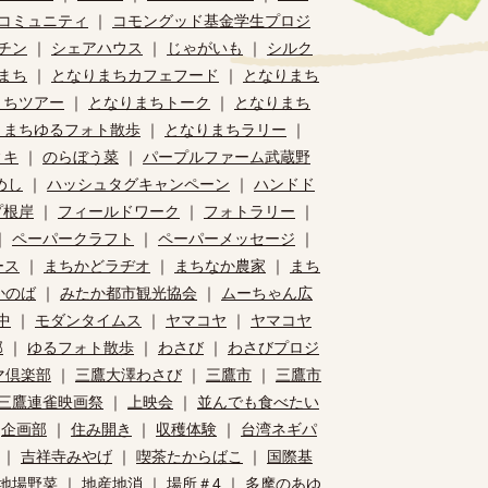
コミュニティ
｜
コモングッド基金学生プロジ
チン
｜
シェアハウス
｜
じゃがいも
｜
シルク
まち
｜
となりまちカフェフード
｜
となりまち
まちツアー
｜
となりまちトーク
｜
となりまち
りまちゆるフォト散歩
｜
となりまちラリー
｜
ィキ
｜
のらぼう菜
｜
パープルファーム武蔵野
めし
｜
ハッシュタグキャンペーン
｜
ハンドド
プ根岸
｜
フィールドワーク
｜
フォトラリー
｜
｜
ペーパークラフト
｜
ペーパーメッセージ
｜
ース
｜
まちかどラヂオ
｜
まちなか農家
｜
まち
かのば
｜
みたか都市観光協会
｜
ムーちゃん広
中
｜
モダンタイムス
｜
ヤマコヤ
｜
ヤマコヤ
部
｜
ゆるフォト散歩
｜
わさび
｜
わさびプロジ
マ倶楽部
｜
三鷹大澤わさび
｜
三鷹市
｜
三鷹市
三鷹連雀映画祭
｜
上映会
｜
並んでも食べたい
｜
企画部
｜
住み開き
｜
収穫体験
｜
台湾ネギパ
｜
吉祥寺みやげ
｜
喫茶たからばこ
｜
国際基
地場野菜
｜
地産地消
｜
場所＃4
｜
多摩のあゆ