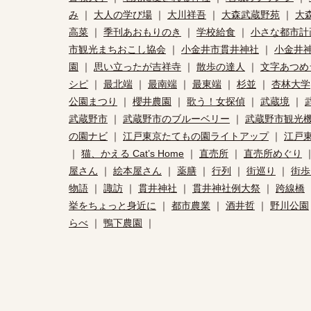
み
｜
大人の学び場
｜
大川祥吾
｜
大森武蔵野苑
｜
大
高菜
｜
季刊あおもりのき
｜
学校給食
｜
小さな都市計
市観光まちおこし協会
｜
小金井市貫井神社
｜
小金井
園
｜
思い立ったが吉祥寺
｜
散歩の達人
｜
文字あつめ
シピ
｜
最北端
｜
最南端
｜
最東端
｜
杉並
｜
杏林大学
公園まつり
｜
櫻井農園
｜
歌う！女探偵
｜
武蔵境
｜
武蔵野市
｜
武蔵野市のブルーベリー
｜
武蔵野市観光
の園ナビ
｜
江戸東京たてもの園ライトアップ
｜
江戸
｜
猫、かえる Cat’s Home
｜
直売所
｜
直売所めぐり
屋さん
｜
絵本屋さん
｜
薬膳
｜
行列
｜
街巡り
｜
街歩
物語
｜
諏訪
｜
貫井神社
｜
貫井神社例大祭
｜
跨線橋
挙をちょっと身近に
｜
都市農業
｜
酒井哲
｜
野川公園
らべ
｜
鴨下農園
｜