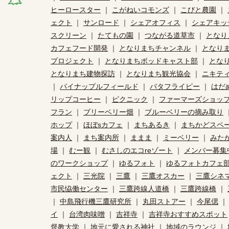
ヒーロースター
｜
こがねいコモンズ
｜
こびと農園
｜
ェクト
｜
サンロード
｜
シェアオフィス
｜
シェアキッ
スクリーン
｜
たてもの園
｜
つながる道草市
｜
となり
カフェフード開発
｜
となりまちチャンネル
｜
となり
プロジェクト
｜
となりまちポッドキャスト部
｜
とな
となりまち建物探訪
｜
となりまち観光協会
｜
ニキテ
｜
パイナップルフィールド
｜
バタフライピー
｜
はだ
リップコーヒー
｜
ピクニック
｜
ファーマーズショッ
フラン
｜
ブリーベリー畑
｜
ブルーベリーの摘み取り
ホップ
｜
ほぼsカフェ
｜
まちあるき
｜
まちかどスペ
案内人
｜
まち案内所
｜
ままま
｜
ミーベリー
｜
みた
場
｜
むー観
｜
むさしのエコreゾート
｜
メンバー募集
のワークショップ
｜
ゆるフォト
｜
ゆるフォトカフェ
ェクト
｜
三光院
｜
三鷹
｜
三鷹オスカー
｜
三鷹シネ
市民恊働センター
｜
三鷹跨線人道橋
｜
三鷹跨線橋
｜
｜
中島飛行機三鷹研究所
｜
丸田ストアー
｜
今尾偲
イ
｜
台湾肉味噌
｜
吉祥寺
｜
吉祥寺おすすめスポット
督教大学
｜
地元に愛される神社
｜
地域のラウンジ
｜