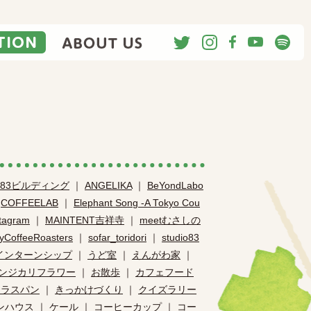
ACTION
ABOUT US
83ビルディング
｜
ANGELIKA
｜
BeYondLabo
｜
COFFEELAB
｜
Elephant Song -A Tokyo Cou
stagram
｜
MAINTENT吉祥寺
｜
meetむさしの
yCoffeeRoasters
｜
sofar_toridori
｜
studio83
インターンシップ
｜
うど室
｜
えんがわ家
｜
ンジカリフラワー
｜
お散歩
｜
カフェフード
カラスパン
｜
きっかけづくり
｜
クイズラリー
ンハウス
｜
ケール
｜
コーヒーカップ
｜
コー