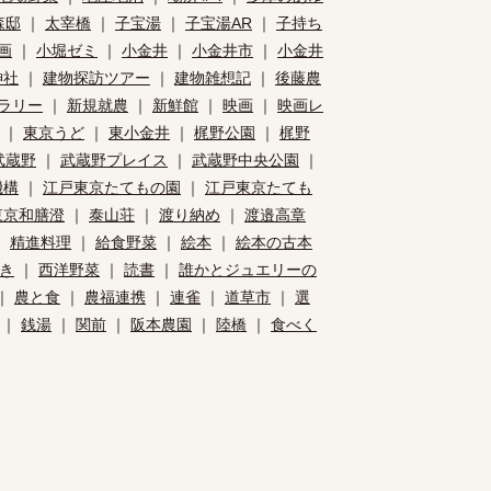
森邸
｜
太宰橋
｜
子宝湯
｜
子宝湯AR
｜
子持ち
画
｜
小堀ゼミ
｜
小金井
｜
小金井市
｜
小金井
神社
｜
建物探訪ツアー
｜
建物雑想記
｜
後藤農
ラリー
｜
新規就農
｜
新鮮館
｜
映画
｜
映画レ
｜
東京うど
｜
東小金井
｜
梶野公園
｜
梶野
武蔵野
｜
武蔵野プレイス
｜
武蔵野中央公園
｜
機構
｜
江戸東京たてもの園
｜
江戸東京たても
東京和膳澄
｜
泰山荘
｜
渡り納め
｜
渡邉高章
｜
精進料理
｜
給食野菜
｜
絵本
｜
絵本の古本
き
｜
西洋野菜
｜
読書
｜
誰かとジュエリーの
｜
農と食
｜
農福連携
｜
連雀
｜
道草市
｜
選
｜
銭湯
｜
関前
｜
阪本農園
｜
陸橋
｜
食べく