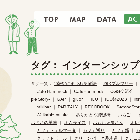
TOP
MAP
DATA
タグ： インターンシップ
タグ一覧：
“陸橋”にまつわる物語
｜
26Kブルワリー
｜
｜
Cafe Hammock
｜
CafeHammock
｜
CGG交流会
ple Story-
｜
GAP
｜
gluon
｜
ICU
｜
ICU祭2023
｜
in
｜
mikibar
｜
PARITALY
｜
RECOBOOK
｜
SecondStor
｜
Walkable mitaka
｜
ありがとう跨線橋
｜
いちご
｜
おざさの羊羹
｜
オムライス
｜
おもちゃ屋さん
｜
オレ
｜
カフェフェルマータ
｜
カフェ巡り
｜
カフェ部
｜
｜
クラフトビール
｜
グリーンパーク遊歩道
｜
クレヨ