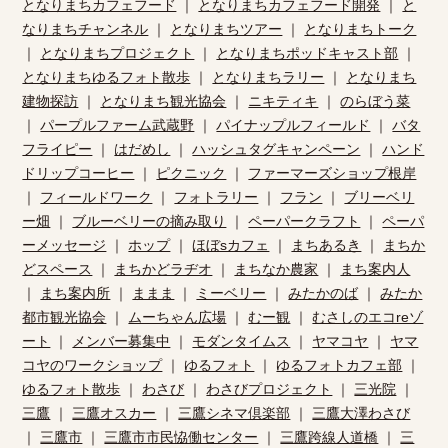
となりまちカフェフード
｜
となりまちカフェフード開発
｜
と
なりまちチャンネル
｜
となりまちツアー
｜
となりまちトーク
｜
となりまちプロジェクト
｜
となりまちポッドキャスト部
｜
となりまちゆるフォト散歩
｜
となりまちラリー
｜
となりまち
建物探訪
｜
となりまち観光協会
｜
ニキティキ
｜
のらぼう菜
｜
パープルファーム武蔵野
｜
パイナップルフィールド
｜
バタ
フライピー
｜
はだめし
｜
ハッシュタグキャンペーン
｜
ハンド
ドリップコーヒー
｜
ピクニック
｜
ファーマーズショップ根岸
｜
フィールドワーク
｜
フォトラリー
｜
フラン
｜
ブリーベリ
ー畑
｜
ブルーベリーの摘み取り
｜
ペーパークラフト
｜
ペーパ
ーメッセージ
｜
ホップ
｜
ほぼsカフェ
｜
まちあるき
｜
まちか
どスペース
｜
まちかどラヂオ
｜
まちなか農家
｜
まち案内人
｜
まち案内所
｜
ままま
｜
ミーベリー
｜
みたかのば
｜
みたか
都市観光協会
｜
ムーちゃん広場
｜
むー観
｜
むさしのエコreゾ
ート
｜
メンバー募集中
｜
モダンタイムス
｜
ヤマコヤ
｜
ヤマ
コヤのワークショップ
｜
ゆるフォト
｜
ゆるフォトカフェ部
｜
ゆるフォト散歩
｜
わさび
｜
わさびプロジェクト
｜
三光院
｜
三鷹
｜
三鷹オスカー
｜
三鷹シネマ倶楽部
｜
三鷹大澤わさび
｜
三鷹市
｜
三鷹市市民恊働センター
｜
三鷹跨線人道橋
｜
三