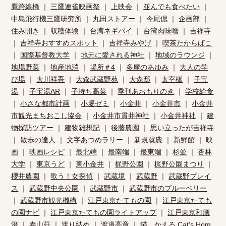
鷹跨線橋
｜
三鷹連雀映画祭
｜
上映会
｜
並んでも食べたい
｜
中島飛行機三鷹研究所
｜
丸田ストアー
｜
今尾偲
｜
企画部
｜
住み開き
｜
収穫体験
｜
台湾ネギパイ
｜
台湾肉味噌
｜
吉祥寺
｜
吉祥寺おすすめスポット
｜
吉祥寺みやげ
｜
喫茶たからばこ
｜
国際基督教大学
｜
地元に愛される神社
｜
地域のラウンジ
｜
地場野菜
｜
地産地消
｜
場所＃4
｜
多摩のあゆみ
｜
大人の学
び場
｜
大川祥吾
｜
大森武蔵野苑
｜
大森邸
｜
太宰橋
｜
子宝
湯
｜
子宝湯AR
｜
子持ち高菜
｜
季刊あおもりのき
｜
学校給食
｜
小さな都市計画
｜
小堀ゼミ
｜
小金井
｜
小金井市
｜
小金井
市観光まちおこし協会
｜
小金井市貫井神社
｜
小金井神社
｜
建
物探訪ツアー
｜
建物雑想記
｜
後藤農園
｜
思い立ったが吉祥寺
｜
散歩の達人
｜
文字あつめラリー
｜
新規就農
｜
新鮮館
｜
映
画
｜
映画レシピ
｜
最北端
｜
最南端
｜
最東端
｜
杉並
｜
杏林
大学
｜
東京うど
｜
東小金井
｜
梶野公園
｜
梶野公園まつり
｜
櫻井農園
｜
歌う！女探偵
｜
武蔵境
｜
武蔵野
｜
武蔵野プレイ
ス
｜
武蔵野中央公園
｜
武蔵野市
｜
武蔵野市のブルーベリー
｜
武蔵野市観光機構
｜
江戸東京たてもの園
｜
江戸東京たても
の園ナビ
｜
江戸東京たてもの園ライトアップ
｜
江戸東京和膳
澄
｜
泰山荘
｜
渡り納め
｜
渡邉高章
｜
猫、かえる Cat’s Hom