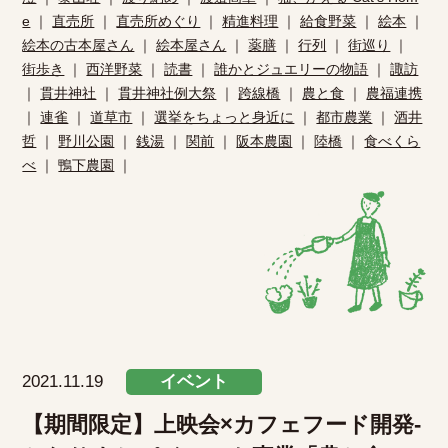
e
｜
直売所
｜
直売所めぐり
｜
精進料理
｜
給食野菜
｜
絵本
｜
絵本の古本屋さん
｜
絵本屋さん
｜
薬膳
｜
行列
｜
街巡り
｜
街歩き
｜
西洋野菜
｜
読書
｜
誰かとジュエリーの物語
｜
諏訪
｜
貫井神社
｜
貫井神社例大祭
｜
跨線橋
｜
農と食
｜
農福連携
｜
連雀
｜
道草市
｜
選挙をちょっと身近に
｜
都市農業
｜
酒井
哲
｜
野川公園
｜
銭湯
｜
関前
｜
阪本農園
｜
陸橋
｜
食べくら
べ
｜
鴨下農園
｜
2021.11.19
イベント
【期間限定】上映会×カフェフード開発-