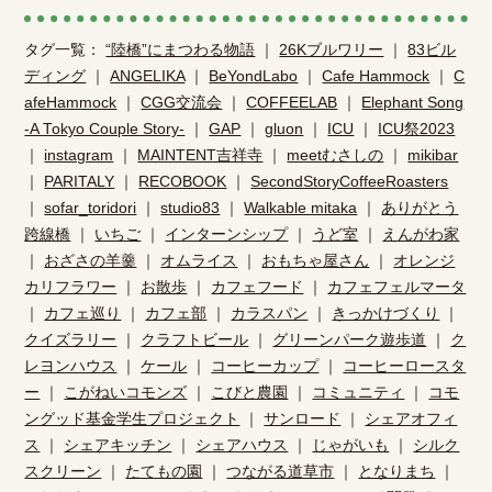
タグ一覧：
“陸橋”にまつわる物語
｜
26Kブルワリー
｜
83ビル
ディング
｜
ANGELIKA
｜
BeYondLabo
｜
Cafe Hammock
｜
C
afeHammock
｜
CGG交流会
｜
COFFEELAB
｜
Elephant Song
-A Tokyo Couple Story-
｜
GAP
｜
gluon
｜
ICU
｜
ICU祭2023
｜
instagram
｜
MAINTENT吉祥寺
｜
meetむさしの
｜
mikibar
｜
PARITALY
｜
RECOBOOK
｜
SecondStoryCoffeeRoasters
｜
sofar_toridori
｜
studio83
｜
Walkable mitaka
｜
ありがとう
跨線橋
｜
いちご
｜
インターンシップ
｜
うど室
｜
えんがわ家
｜
おざさの羊羹
｜
オムライス
｜
おもちゃ屋さん
｜
オレンジ
カリフラワー
｜
お散歩
｜
カフェフード
｜
カフェフェルマータ
｜
カフェ巡り
｜
カフェ部
｜
カラスパン
｜
きっかけづくり
｜
クイズラリー
｜
クラフトビール
｜
グリーンパーク遊歩道
｜
ク
レヨンハウス
｜
ケール
｜
コーヒーカップ
｜
コーヒーロースタ
ー
｜
こがねいコモンズ
｜
こびと農園
｜
コミュニティ
｜
コモ
ングッド基金学生プロジェクト
｜
サンロード
｜
シェアオフィ
ス
｜
シェアキッチン
｜
シェアハウス
｜
じゃがいも
｜
シルク
スクリーン
｜
たてもの園
｜
つながる道草市
｜
となりまち
｜