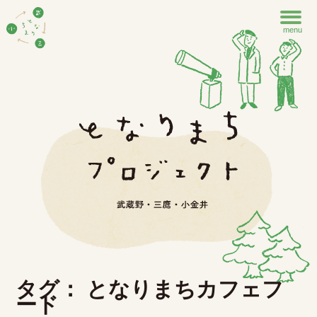
menu
タグ： となりまちカフェフ
ード