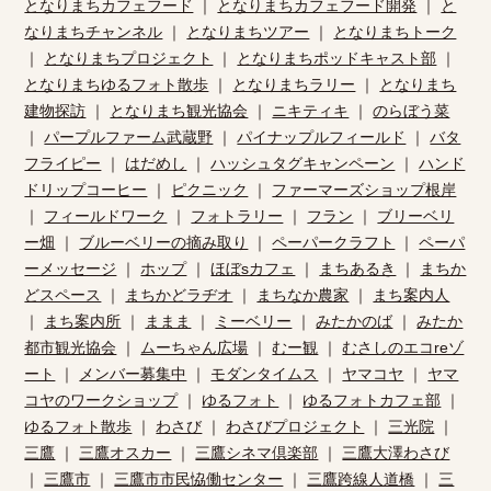
となりまちカフェフード
｜
となりまちカフェフード開発
｜
と
なりまちチャンネル
｜
となりまちツアー
｜
となりまちトーク
｜
となりまちプロジェクト
｜
となりまちポッドキャスト部
｜
となりまちゆるフォト散歩
｜
となりまちラリー
｜
となりまち
建物探訪
｜
となりまち観光協会
｜
ニキティキ
｜
のらぼう菜
｜
パープルファーム武蔵野
｜
パイナップルフィールド
｜
バタ
フライピー
｜
はだめし
｜
ハッシュタグキャンペーン
｜
ハンド
ドリップコーヒー
｜
ピクニック
｜
ファーマーズショップ根岸
｜
フィールドワーク
｜
フォトラリー
｜
フラン
｜
ブリーベリ
ー畑
｜
ブルーベリーの摘み取り
｜
ペーパークラフト
｜
ペーパ
ーメッセージ
｜
ホップ
｜
ほぼsカフェ
｜
まちあるき
｜
まちか
どスペース
｜
まちかどラヂオ
｜
まちなか農家
｜
まち案内人
｜
まち案内所
｜
ままま
｜
ミーベリー
｜
みたかのば
｜
みたか
都市観光協会
｜
ムーちゃん広場
｜
むー観
｜
むさしのエコreゾ
ート
｜
メンバー募集中
｜
モダンタイムス
｜
ヤマコヤ
｜
ヤマ
コヤのワークショップ
｜
ゆるフォト
｜
ゆるフォトカフェ部
｜
ゆるフォト散歩
｜
わさび
｜
わさびプロジェクト
｜
三光院
｜
三鷹
｜
三鷹オスカー
｜
三鷹シネマ倶楽部
｜
三鷹大澤わさび
｜
三鷹市
｜
三鷹市市民恊働センター
｜
三鷹跨線人道橋
｜
三