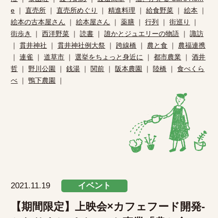
e
｜
直売所
｜
直売所めぐり
｜
精進料理
｜
給食野菜
｜
絵本
｜
絵本の古本屋さん
｜
絵本屋さん
｜
薬膳
｜
行列
｜
街巡り
｜
街歩き
｜
西洋野菜
｜
読書
｜
誰かとジュエリーの物語
｜
諏訪
｜
貫井神社
｜
貫井神社例大祭
｜
跨線橋
｜
農と食
｜
農福連携
｜
連雀
｜
道草市
｜
選挙をちょっと身近に
｜
都市農業
｜
酒井
哲
｜
野川公園
｜
銭湯
｜
関前
｜
阪本農園
｜
陸橋
｜
食べくら
べ
｜
鴨下農園
｜
2021.11.19
イベント
【期間限定】上映会×カフェフード開発-