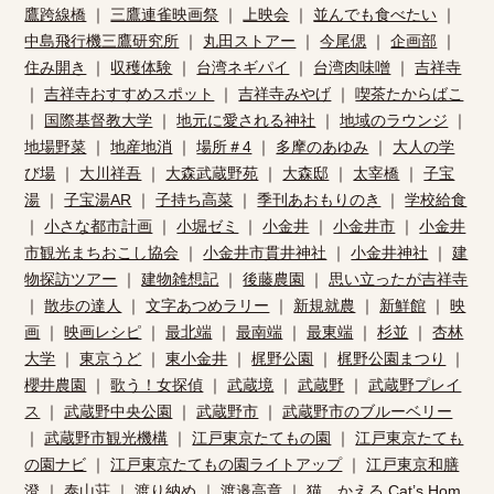
鷹跨線橋
｜
三鷹連雀映画祭
｜
上映会
｜
並んでも食べたい
｜
中島飛行機三鷹研究所
｜
丸田ストアー
｜
今尾偲
｜
企画部
｜
住み開き
｜
収穫体験
｜
台湾ネギパイ
｜
台湾肉味噌
｜
吉祥寺
｜
吉祥寺おすすめスポット
｜
吉祥寺みやげ
｜
喫茶たからばこ
｜
国際基督教大学
｜
地元に愛される神社
｜
地域のラウンジ
｜
地場野菜
｜
地産地消
｜
場所＃4
｜
多摩のあゆみ
｜
大人の学
び場
｜
大川祥吾
｜
大森武蔵野苑
｜
大森邸
｜
太宰橋
｜
子宝
湯
｜
子宝湯AR
｜
子持ち高菜
｜
季刊あおもりのき
｜
学校給食
｜
小さな都市計画
｜
小堀ゼミ
｜
小金井
｜
小金井市
｜
小金井
市観光まちおこし協会
｜
小金井市貫井神社
｜
小金井神社
｜
建
物探訪ツアー
｜
建物雑想記
｜
後藤農園
｜
思い立ったが吉祥寺
｜
散歩の達人
｜
文字あつめラリー
｜
新規就農
｜
新鮮館
｜
映
画
｜
映画レシピ
｜
最北端
｜
最南端
｜
最東端
｜
杉並
｜
杏林
大学
｜
東京うど
｜
東小金井
｜
梶野公園
｜
梶野公園まつり
｜
櫻井農園
｜
歌う！女探偵
｜
武蔵境
｜
武蔵野
｜
武蔵野プレイ
ス
｜
武蔵野中央公園
｜
武蔵野市
｜
武蔵野市のブルーベリー
｜
武蔵野市観光機構
｜
江戸東京たてもの園
｜
江戸東京たても
の園ナビ
｜
江戸東京たてもの園ライトアップ
｜
江戸東京和膳
澄
｜
泰山荘
｜
渡り納め
｜
渡邉高章
｜
猫、かえる Cat’s Hom