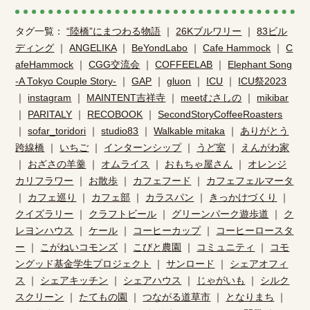
タグ一覧：
“陸橋”にまつわる物語
｜
26Kブルワリー
｜
83ビル
ディング
｜
ANGELIKA
｜
BeYondLabo
｜
Cafe Hammock
｜
C
afeHammock
｜
CGG交流会
｜
COFFEELAB
｜
Elephant Song
-A Tokyo Couple Story-
｜
GAP
｜
gluon
｜
ICU
｜
ICU祭2023
｜
instagram
｜
MAINTENT吉祥寺
｜
meetむさしの
｜
mikibar
｜
PARITALY
｜
RECOBOOK
｜
SecondStoryCoffeeRoasters
｜
sofar_toridori
｜
studio83
｜
Walkable mitaka
｜
ありがとう
跨線橋
｜
いちご
｜
インターンシップ
｜
うど室
｜
えんがわ家
｜
おざさの羊羹
｜
オムライス
｜
おもちゃ屋さん
｜
オレンジ
カリフラワー
｜
お散歩
｜
カフェフード
｜
カフェフェルマータ
｜
カフェ巡り
｜
カフェ部
｜
カラスパン
｜
きっかけづくり
｜
クイズラリー
｜
クラフトビール
｜
グリーンパーク遊歩道
｜
ク
レヨンハウス
｜
ケール
｜
コーヒーカップ
｜
コーヒーロースタ
ー
｜
こがねいコモンズ
｜
こびと農園
｜
コミュニティ
｜
コモ
ングッド基金学生プロジェクト
｜
サンロード
｜
シェアオフィ
ス
｜
シェアキッチン
｜
シェアハウス
｜
じゃがいも
｜
シルク
スクリーン
｜
たてもの園
｜
つながる道草市
｜
となりまち
｜