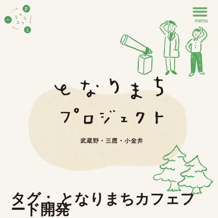
menu
タグ： となりまちカフェフ
ード開発