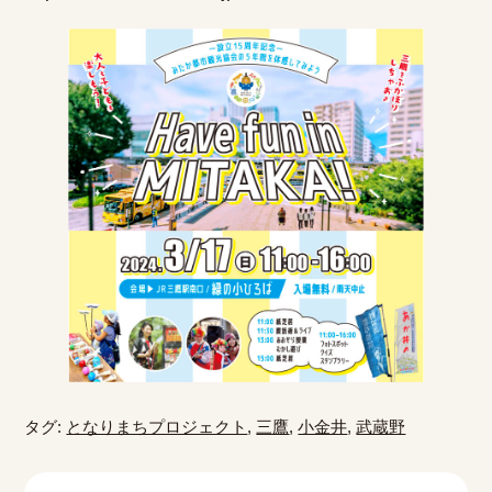
タグ:
となりまちプロジェクト
,
三鷹
,
小金井
,
武蔵野