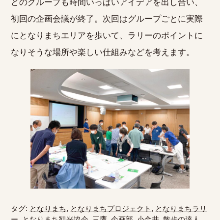
どのグループも時間いっぱいアイデアを出し合い、
初回の企画会議が終了。次回はグループごとに実際
にとなりまちエリアを歩いて、ラリーのポイントに
なりそうな場所や楽しい仕組みなどを考えます。
タグ:
となりまち
,
となりまちプロジェクト
,
となりまちラリ
ー
,
となりまち観光協会
,
三鷹
,
企画部
,
小金井
,
散歩の達人
,