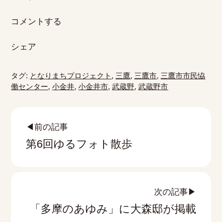
コメントする
シェア
タグ:
となりまちプロジェクト
,
三鷹
,
三鷹市
,
三鷹市市民恊
働センター
,
小金井
,
小金井市
,
武蔵野
,
武蔵野市
◀前の記事
第6回ゆるフォト散歩
次の記事▶
「多摩のあゆみ」に大森邸が掲載