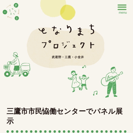
menu
三鷹市市民恊働センターでパネル展
示